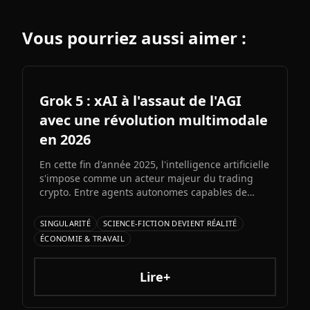
Vous pourriez aussi aimer :
Grok 5 : xAI à l'assaut de l'AGI
avec une révolution multimodale
en 2026
En cette fin d'année 2025, l'intelligence artificielle
s'impose comme un acteur majeur du trading
crypto. Entre agents autonomes capables de
prendre des décisiLe prochain grand modèle
d'Elon Musk s'annonce comme l'un des paris les
SINGULARITÉ
SCIENCE-FICTION DEVIENT RÉALITÉ
plus audacieux de l'histoire de l'IA. Entre
ÉCONOMIE & TRAVAIL
architecture colossale, capacités multimodales
natives et ambitions AGI assumées, Grok 5
pourrait redessiner le paysage de l'intelligence
Lire+
artificielle.ons et bots d'automatisation
sophistiqués, explorons ce qui fonctionne