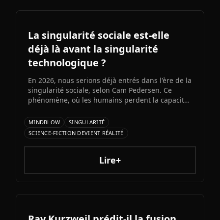
vraiment et les risques à connaître.
La singularité sociale est-elle
déjà là avant la singularité
technologique ?
En 2026, nous serions déjà entrés dans l'ère de la
singularité sociale, selon Cam Pedersen. Ce
phénomène, où les humains perdent la capacité
de suivre les échanges entre intelligences
artificielles, précéderait la singularité
MINDBLOW
SINGULARITÉ
technologique attendue pour 2034.
SCIENCE-FICTION DEVIENT RÉALITÉ
Lire+
Ray Kurzweil prédit-il la fusion