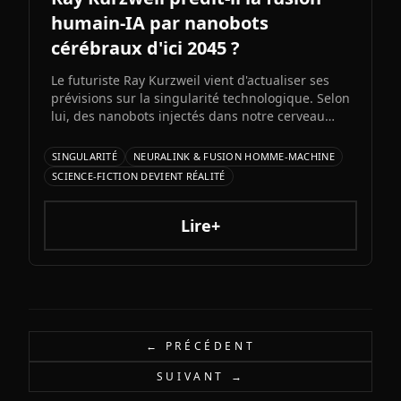
humain-IA par nanobots
cérébraux d'ici 2045 ?
Le futuriste Ray Kurzweil vient d'actualiser ses
prévisions sur la singularité technologique. Selon
lui, des nanobots injectés dans notre cerveau
nous permettront de fusionner avec l'IA d'ici
2045, multipliant notre intelligence par un
SINGULARITÉ
NEURALINK & FUSION HOMME-MACHINE
million. Entre promesses transhumanistes et
SCIENCE-FICTION DEVIENT RÉALITÉ
défis éthiques, cette vision soulève autant
d'espoirs que d'interrogations.
Lire+
← PRÉCÉDENT
SUIVANT →