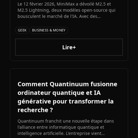
Le 12 février 2026, MiniMax a dévoilé M2.5 et
M2.5 Lightning, deux modèles open-source qui
bousculent le marché de l'IA. Avec des
performances proches du state-of-the-art en
coding et un coût 20 fois inférieur à Claude Opus
GEEK
BUSINESS & MONEY
4.6, ces nouveaux venus chinois redéfinissent le
rapport qualité-prix dans l'IA générative.
Lire+
Comment Quantinuum fusionne
ordinateur quantique et IA
générative pour transformer la
recherche ?
Quantinuum franchit une nouvelle étape dans
l'alliance entre informatique quantique et
intelligence artificielle. L'entreprise vient