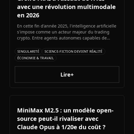
avec une révolution multimodale
en 2026
En cette fin d'année 2025, l'intelligence artificielle
s'impose comme un acteur majeur du trading
crypto. Entre agents autonomes capables de
prendre des décisiLe prochain grand modèle
d'Elon Musk s'annonce comme l'un des paris les
SINGULARITÉ
SCIENCE-FICTION DEVIENT RÉALITÉ
plus audacieux de l'histoire de l'IA. Entre
ÉCONOMIE & TRAVAIL
architecture colossale, capacités multimodales
natives et ambitions AGI assumées, Grok 5
pourrait redessiner le paysage de l'intelligence
Lire+
artificielle.ons et bots d'automatisation
sophistiqués, explorons ce qui fonctionne
vraiment et les risques à connaître.
MiniMax M2.5 : un modèle open-
source peut-il rivaliser avec
Claude Opus à 1/20e du coût ?