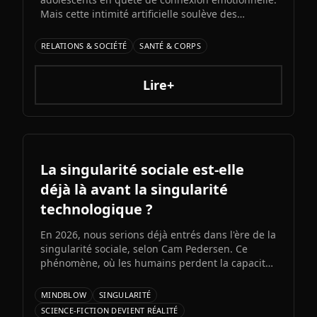
Mais cette intimité artificielle soulève des
inquiétudes croissantes : experts et médias
alertent sur l'émergence d'une possible «
RELATIONS & SOCIÉTÉ
SANTÉ & CORPS
psychose IA » liée à l'immersion prolongée dans
des relations unilatérales avec des machines.
Lire+
La singularité sociale est-elle
déjà là avant la singularité
technologique ?
En 2026, nous serions déjà entrés dans l'ère de la
singularité sociale, selon Cam Pedersen. Ce
phénomène, où les humains perdent la capacité
de suivre les échanges entre intelligences
artificielles, précéderait la singularité
MINDBLOW
SINGULARITÉ
technologique attendue pour 2034.
SCIENCE-FICTION DEVIENT RÉALITÉ