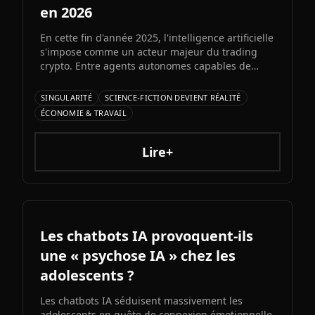
en 2026
En cette fin d'année 2025, l'intelligence artificielle
s'impose comme un acteur majeur du trading
crypto. Entre agents autonomes capables de
prendre des décisiLe prochain grand modèle
d'Elon Musk s'annonce comme l'un des paris les
SINGULARITÉ
SCIENCE-FICTION DEVIENT RÉALITÉ
plus audacieux de l'histoire de l'IA. Entre
ÉCONOMIE & TRAVAIL
architecture colossale, capacités multimodales
natives et ambitions AGI assumées, Grok 5
pourrait redessiner le paysage de l'intelligence
Lire+
artificielle.ons et bots d'automatisation
sophistiqués, explorons ce qui fonctionne
vraiment et les risques à connaître.
Les chatbots IA provoquent-ils
une « psychose IA » chez les
adolescents ?
Les chatbots IA séduisent massivement les
adolescents en quête de connexion émotionnelle.