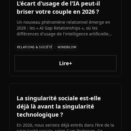
L'écart d'usage de l'IA peut-il
briser votre couple en 2026 ?
Un nouveau phénomène relationnel émerge en
2026 : les « AI Gap Relationships », où les
différences d'usage de l'intelligence artificielle
entre partenaires génèrent des conflits sur la
productivité, l'intimité et la compatibilité.
RELATIONS & SOCIÉTÉ
MINDBLOW
Décryptage d'une fracture numérique qui s'invite
dans la vie de couple.
Lire+
La singularité sociale est-elle
déjà là avant la singularité
technologique ?
En 2026, nous serions déjà entrés dans l'ère de la
singularité sociale, selon Cam Pedersen. Ce