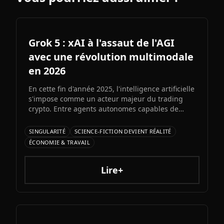
Grok 5 : xAI à l'assaut de l'AGI
avec une révolution multimodale
en 2026
En cette fin d'année 2025, l'intelligence artificielle
s'impose comme un acteur majeur du trading
crypto. Entre agents autonomes capables de
prendre des décisiLe prochain grand modèle
d'Elon Musk s'annonce comme l'un des paris les
SINGULARITÉ
SCIENCE-FICTION DEVIENT RÉALITÉ
plus audacieux de l'histoire de l'IA. Entre
ÉCONOMIE & TRAVAIL
architecture colossale, capacités multimodales
natives et ambitions AGI assumées, Grok 5
pourrait redessiner le paysage de l'intelligence
Lire+
artificielle.ons et bots d'automatisation
sophistiqués, explorons ce qui fonctionne
vraiment et les risques à connaître.