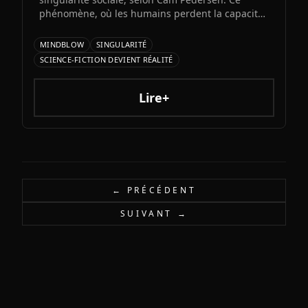
phénomène, où les humains perdent la capacité
de suivre les échanges entre intelligences
artificielles, précéderait la singularité
MINDBLOW
SINGULARITÉ
technologique attendue pour 2034.
SCIENCE-FICTION DEVIENT RÉALITÉ
Lire+
← PRÉCÉDENT
SUIVANT →