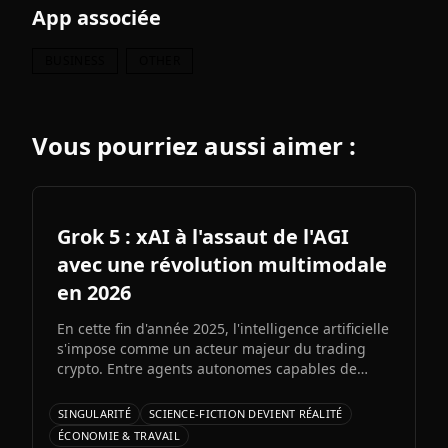
App associée
BUSINESS
OTHER
Vous pourriez aussi aimer :
Grok 5 : xAI à l'assaut de l'AGI
avec une révolution multimodale
en 2026
En cette fin d'année 2025, l'intelligence artificielle
s'impose comme un acteur majeur du trading
crypto. Entre agents autonomes capables de
prendre des décisiLe prochain grand modèle
d'Elon Musk s'annonce comme l'un des paris les
SINGULARITÉ
SCIENCE-FICTION DEVIENT RÉALITÉ
plus audacieux de l'histoire de l'IA. Entre
ÉCONOMIE & TRAVAIL