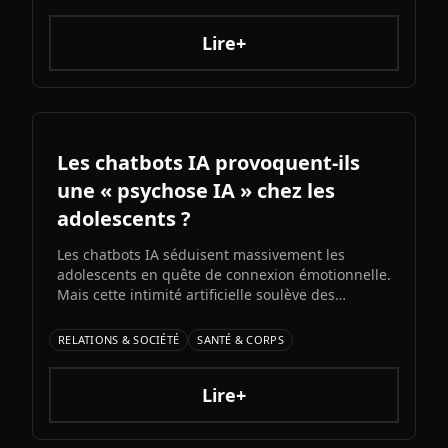
architecture colossale, capacités multimodales
natives et ambitions AGI assumées, Grok 5
pourrait redessiner le paysage de l'intelligence
Lire+
artificielle.ons et bots d'automatisation
sophistiqués, explorons ce qui fonctionne
vraiment et les risques à connaître.
Les chatbots IA provoquent-ils
une « psychose IA » chez les
adolescents ?
Les chatbots IA séduisent massivement les
adolescents en quête de connexion émotionnelle.
Mais cette intimité artificielle soulève des
inquiétudes croissantes : experts et médias
alertent sur l'émergence d'une possible «
RELATIONS & SOCIÉTÉ
SANTÉ & CORPS
psychose IA » liée à l'immersion prolongée dans
des relations unilatérales avec des machines.
Lire+