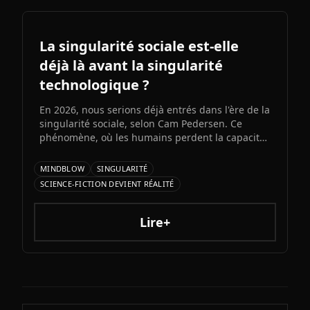
La singularité sociale est-elle
déjà là avant la singularité
technologique ?
En 2026, nous serions déjà entrés dans l'ère de la
singularité sociale, selon Cam Pedersen. Ce
phénomène, où les humains perdent la capacité
de suivre les échanges entre intelligences
artificielles, précéderait la singularité
MINDBLOW
SINGULARITÉ
technologique attendue pour 2034.
SCIENCE-FICTION DEVIENT RÉALITÉ
Lire+