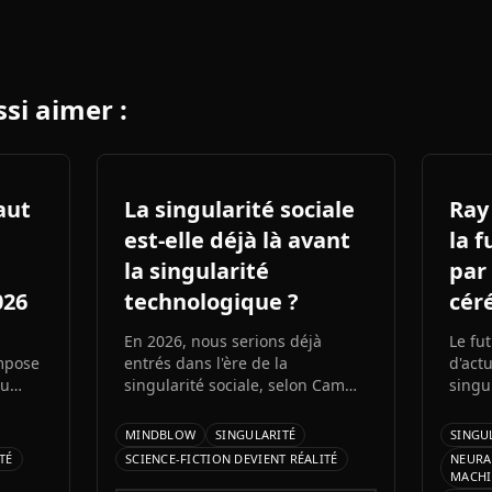
si aimer :
saut
La singularité sociale
Ray 
est-elle déjà là avant
la 
la singularité
par
026
technologique ?
céré
En 2026, nous serions déjà
Le fu
impose
entrés dans l'ère de la
d'actu
du
singularité sociale, selon Cam
singu
ts
Pedersen. Ce phénomène, où les
lui, 
endre
humains perdent la capacité de
notre
MINDBLOW
SINGULARITÉ
SINGU
nd
suivre les échanges entre
de fus
TÉ
SCIENCE-FICTION DEVIENT RÉALITÉ
NEURA
once
intelligences artificielles,
multi
MACHI