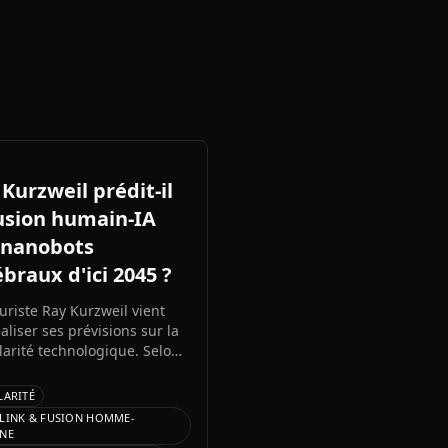
Kurzweil prédit-il
fusion humain-IA
 nanobots
braux d'ici 2045 ?
turiste Ray Kurzweil vient
aliser ses prévisions sur la
larité technologique. Selon
des nanobots injectés dans
 cerveau nous permettront
LARITÉ
ionner avec l'IA d'ici 2045,
LINK & FUSION HOMME-
pliant notre intelligence
NE