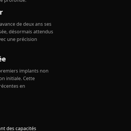
le profonde.
r
l avance de deux ans ses
isée, désormais attendus
vec une précision
ée
 premiers implants non
n initiale. Cette
 récentes en
ant des capacités