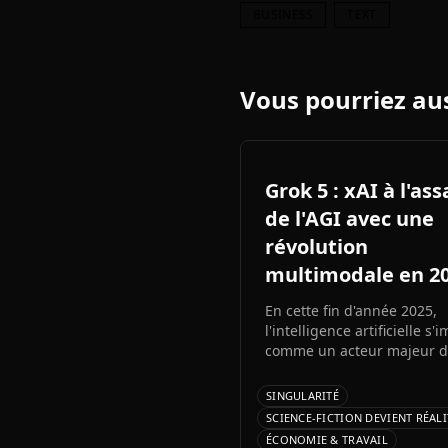
BUSINESS
TEXT
Vous pourriez aus
Grok 5 : xAI à l'as
de l'AGI avec une
révolution
multimodale en 2
En cette fin d'année 2025,
l'intelligence artificielle s'
comme un acteur majeur 
trading crypto. Entre agen
autonomes capables de pr
SINGULARITÉ
des décisiLe prochain gra
SCIENCE-FICTION DEVIENT RÉALI
modèle d'Elon Musk s'ann
ÉCONOMIE & TRAVAIL