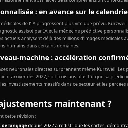
 raisonnement abstrait et de la compréhension contextuel
nnalisée : en avance sur le calendrie
s médicales de l'IA progressent plus vite que prévu. Kurzwei
agnostic assisté par IA et la médecine prédictive personnal
s actuels analysent déjà des millions d'images médicales a
iens humains dans certains domaines.
erveau-machine : accélération confirm
faces neuronales directes surprennent même Kurzweil. Les
ient arriver dès 2027, soit trois ans plus tôt que sa prédictio
 les investissements massifs dans ce secteur et les percées
 ajustements maintenant ?
t cette révision :
s de langage
depuis 2022 a redistribué les cartes, démontr