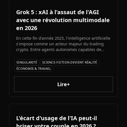
Grok 5 : xAI à l'assaut de l'AGI
avec une révolution multimodale
en 2026
En cette fin d'année 2025, l'intelligence artificielle
s'impose comme un acteur majeur du trading
crypto. Entre agents autonomes capables de
prendre des décisiLe prochain grand modèle
d'Elon Musk s'annonce comme l'un des paris les
SINGULARITÉ
SCIENCE-FICTION DEVIENT RÉALITÉ
plus audacieux de l'histoire de l'IA. Entre
ÉCONOMIE & TRAVAIL
architecture colossale, capacités multimodales
natives et ambitions AGI assumées, Grok 5
pourrait redessiner le paysage de l'intelligence
Lire+
artificielle.ons et bots d'automatisation
sophistiqués, explorons ce qui fonctionne
vraiment et les risques à connaître.
L'écart d'usage de l'IA peut-il
briser votre couple en 2026 ?