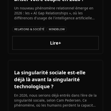
Un nouveau phénomène relationnel émerge en
2026 : les « AI Gap Relationships », où les
différences d'usage de l'intelligence artificielle
entre partenaires génèrent des conflits sur la
productivité, l'intimité et la compatibilité.
RELATIONS & SOCIÉTÉ
MINDBLOW
Décryptage d'une fracture numérique qui s'invite
dans la vie de couple.
Lire+
La singularité sociale est-elle
déjà là avant la singularité
technologique ?
En 2026, nous serions déjà entrés dans l'ère de la
singularité sociale, selon Cam Pedersen. Ce
phénomène, où les humains perdent la capacité
de suivre les échanges entre intelligences