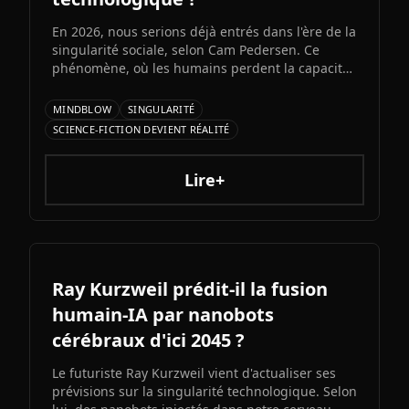
En 2026, nous serions déjà entrés dans l'ère de la
singularité sociale, selon Cam Pedersen. Ce
phénomène, où les humains perdent la capacité
de suivre les échanges entre intelligences
artificielles, précéderait la singularité
MINDBLOW
SINGULARITÉ
technologique attendue pour 2034.
SCIENCE-FICTION DEVIENT RÉALITÉ
Lire+
Ray Kurzweil prédit-il la fusion
humain-IA par nanobots
cérébraux d'ici 2045 ?
Le futuriste Ray Kurzweil vient d'actualiser ses
prévisions sur la singularité technologique. Selon