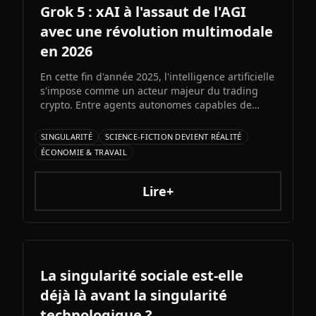
Grok 5 : xAI à l'assaut de l'AGI
avec une révolution multimodale
en 2026
En cette fin d'année 2025, l'intelligence artificielle
s'impose comme un acteur majeur du trading
crypto. Entre agents autonomes capables de
prendre des décisiLe prochain grand modèle
d'Elon Musk s'annonce comme l'un des paris les
SINGULARITÉ
SCIENCE-FICTION DEVIENT RÉALITÉ
plus audacieux de l'histoire de l'IA. Entre
ÉCONOMIE & TRAVAIL
architecture colossale, capacités multimodales
natives et ambitions AGI assumées, Grok 5
pourrait redessiner le paysage de l'intelligence
Lire+
artificielle.ons et bots d'automatisation
sophistiqués, explorons ce qui fonctionne
vraiment et les risques à connaître.
La singularité sociale est-elle
déjà là avant la singularité
technologique ?