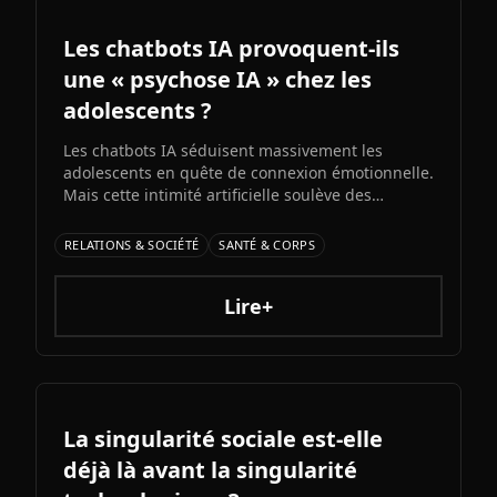
Les chatbots IA provoquent-ils
une « psychose IA » chez les
adolescents ?
Les chatbots IA séduisent massivement les
adolescents en quête de connexion émotionnelle.
Mais cette intimité artificielle soulève des
inquiétudes croissantes : experts et médias
alertent sur l'émergence d'une possible «
RELATIONS & SOCIÉTÉ
SANTÉ & CORPS
psychose IA » liée à l'immersion prolongée dans
des relations unilatérales avec des machines.
Lire+
La singularité sociale est-elle
déjà là avant la singularité