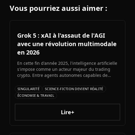
Vous pourriez aussi aimer :
Grok 5 : xAI à l'assaut de l'AGI
avec une révolution multimodale
en 2026
En cette fin d'année 2025, l'intelligence artificielle
s'impose comme un acteur majeur du trading
crypto. Entre agents autonomes capables de
prendre des décisiLe prochain grand modèle
d'Elon Musk s'annonce comme l'un des paris les
SINGULARITÉ
SCIENCE-FICTION DEVIENT RÉALITÉ
plus audacieux de l'histoire de l'IA. Entre
ÉCONOMIE & TRAVAIL
architecture colossale, capacités multimodales
natives et ambitions AGI assumées, Grok 5
pourrait redessiner le paysage de l'intelligence
Lire+
artificielle.ons et bots d'automatisation
sophistiqués, explorons ce qui fonctionne
vraiment et les risques à connaître.