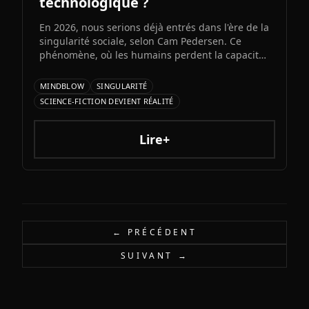
technologique ?
En 2026, nous serions déjà entrés dans l'ère de la
singularité sociale, selon Cam Pedersen. Ce
phénomène, où les humains perdent la capacité
de suivre les échanges entre intelligences
artificielles, précéderait la singularité
MINDBLOW
SINGULARITÉ
technologique attendue pour 2034.
SCIENCE-FICTION DEVIENT RÉALITÉ
Lire+
← PRÉCÉDENT
SUIVANT →