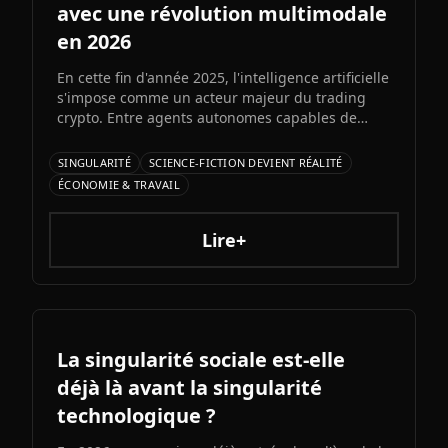
avec une révolution multimodale
en 2026
En cette fin d'année 2025, l'intelligence artificielle
s'impose comme un acteur majeur du trading
crypto. Entre agents autonomes capables de
prendre des décisiLe prochain grand modèle
d'Elon Musk s'annonce comme l'un des paris les
SINGULARITÉ
SCIENCE-FICTION DEVIENT RÉALITÉ
plus audacieux de l'histoire de l'IA. Entre
ÉCONOMIE & TRAVAIL
architecture colossale, capacités multimodales
natives et ambitions AGI assumées, Grok 5
pourrait redessiner le paysage de l'intelligence
Lire+
artificielle.ons et bots d'automatisation
sophistiqués, explorons ce qui fonctionne
vraiment et les risques à connaître.
La singularité sociale est-elle
déjà là avant la singularité
technologique ?