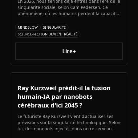
En 2026, nous serions déjà entrés dans l'ère de la
singularité sociale, selon Cam Pedersen. Ce
phénomène, où les humains perdent la capacité
de suivre les échanges entre intelligences
artificielles, précéderait la singularité
MINDBLOW
SINGULARITÉ
technologique attendue pour 2034.
SCIENCE-FICTION DEVIENT RÉALITÉ
Lire+
Ray Kurzweil prédit-il la fusion
humain-IA par nanobots
cérébraux d'ici 2045 ?
Le futuriste Ray Kurzweil vient d'actualiser ses
prévisions sur la singularité technologique. Selon
lui, des nanobots injectés dans notre cerveau
nous permettront de fusionner avec l'IA d'ici