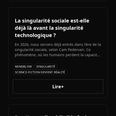
vraiment et les risques à connaître.
La singularité sociale est-elle
déjà là avant la singularité
technologique ?
En 2026, nous serions déjà entrés dans l'ère de la
singularité sociale, selon Cam Pedersen. Ce
phénomène, où les humains perdent la capacité
de suivre les échanges entre intelligences
artificielles, précéderait la singularité
MINDBLOW
SINGULARITÉ
technologique attendue pour 2034.
SCIENCE-FICTION DEVIENT RÉALITÉ
Lire+