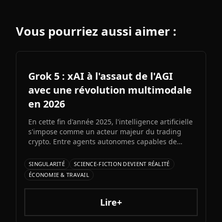
Vous pourriez aussi aimer :
Grok 5 : xAI à l'assaut de l'AGI
avec une révolution multimodale
en 2026
En cette fin d'année 2025, l'intelligence artificielle
s'impose comme un acteur majeur du trading
crypto. Entre agents autonomes capables de
prendre des décisiLe prochain grand modèle
d'Elon Musk s'annonce comme l'un des paris les
SINGULARITÉ
SCIENCE-FICTION DEVIENT RÉALITÉ
plus audacieux de l'histoire de l'IA. Entre
ÉCONOMIE & TRAVAIL
architecture colossale, capacités multimodales
natives et ambitions AGI assumées, Grok 5
pourrait redessiner le paysage de l'intelligence
Lire+
artificielle.ons et bots d'automatisation
sophistiqués, explorons ce qui fonctionne