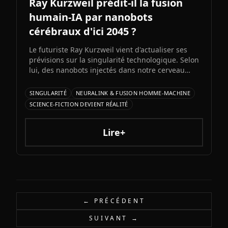
Ray Kurzweil prédit-il la fusion
humain-IA par nanobots
cérébraux d'ici 2045 ?
Le futuriste Ray Kurzweil vient d'actualiser ses
prévisions sur la singularité technologique. Selon
lui, des nanobots injectés dans notre cerveau
nous permettront de fusionner avec l'IA d'ici
2045, multipliant notre intelligence par un
SINGULARITÉ
NEURALINK & FUSION HOMME-MACHINE
million. Entre promesses transhumanistes et
SCIENCE-FICTION DEVIENT RÉALITÉ
défis éthiques, cette vision soulève autant
d'espoirs que d'interrogations.
Lire+
← PRÉCÉDENT
SUIVANT →