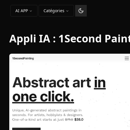
AI APP
Catégories
Changer le thème
Appli IA :
1Second Pain