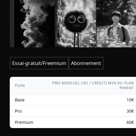
Essai-gratuit/Freemium
Abonnement
PRIX MENSUEL (OU / CRÉDIT) MIN DU PLAN
PLAN
PAYANT
Base
10
€
Pro
30
€
Premium
60
€