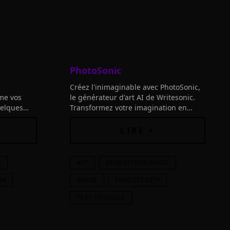
PhotoSonic
Créez l'inimaginable avec PhotoSonic,
rme vos
le générateur d'art AI de Writesonic.
uelques
Transformez votre imagination en
tions
œuvres uniques et dites adieu à la
gination
recherche d'images de stock.
LIRE +
E
ART
GENERATEUR-IMAGE
OR
IMAGE
PRODUCTIVITY
TEXT-TO-IMAGE