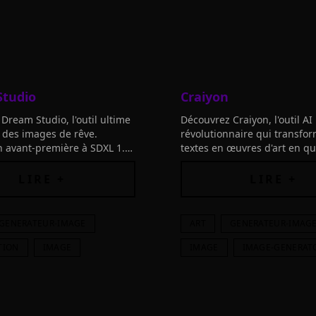
tudio
Craiyon
Dream Studio, l'outil ultime
Découvrez Craiyon, l'outil AI
 des images de rêve.
révolutionnaire qui transfo
 avant-première à SDXL 1.0
textes en œuvres d'art en q
z des fonctionnalités
secondes. Explorez des créa
s dès maintenant!
uniques et libérez votre ima
LIRE +
LIRE +
GENERATEUR-IMAGE
ART
GENERATEUR-IMAG
TION
IMAGE
IMAGE
IMAGE-GENERAT