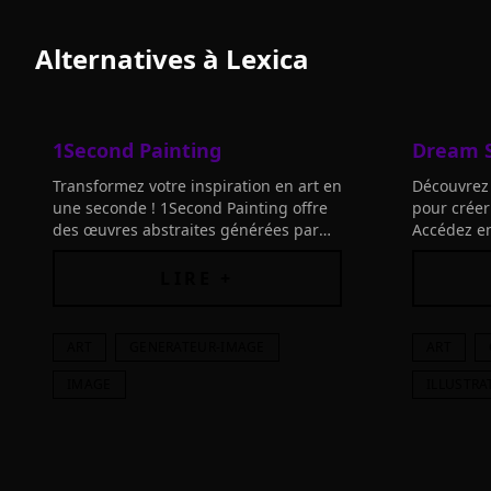
Alternatives à
Lexica
1Second Painting
Dream S
Transformez votre inspiration en art en
Découvrez 
une seconde ! 1Second Painting offre
pour créer
des œuvres abstraites générées par
Accédez en
IA, parfaites pour artistes, amateurs et
et explore
designers.
innovante
LIRE +
ART
GENERATEUR-IMAGE
ART
IMAGE
ILLUSTRA