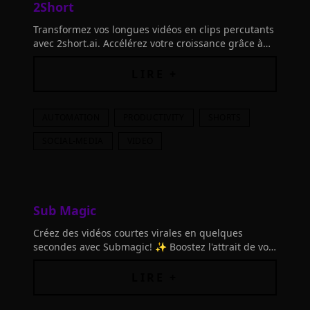
2Short
Transformez vos longues vidéos en clips percutants
avec 2short.ai. Accélérez votre croissance grâce à
l'IA et maximisez votre audience sur YouTube
Shorts, TikToks
LIRE +
AUTOMATION
PRODUCTIVITY
SHORTS
SOCIAL-MEDIA
VIDEO
Sub Magic
Créez des vidéos courtes virales en quelques
secondes avec Submagic! ✨ Boostez l'attrait de vos
vidéos avec des sous-titres, B-Rolls, zooms et effets
sonores grâce à l'IA.
LIRE +