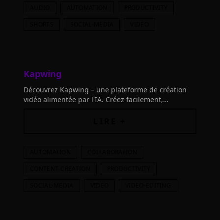
AUDIO
AUTOMATION
PRODUCTIVITY
SHORTS
SOCIAL-MEDIA
VIDEO
Kapwing
Découvrez Kapwing – une plateforme de création
vidéo alimentée par l'IA. Créez facilement,
collaborez en temps réel et produisez du contenu
de haute qualité.
LIRE +
AUTOMATION
COLLABORATION
CONTENT-CREATION
PRODUCTIVITY
SOCIAL-MEDIA
VIDEO
VIDEO-EDITING