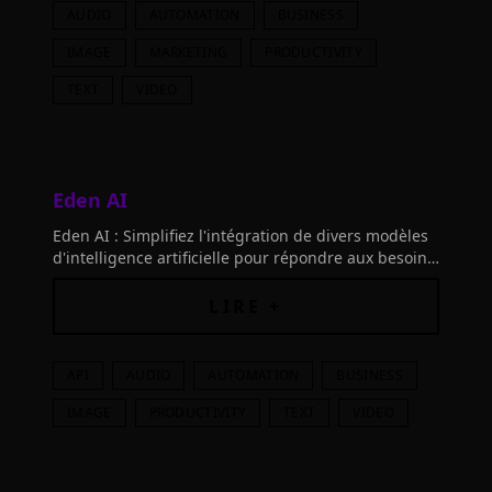
AUDIO
AUTOMATION
BUSINESS
IMAGE
MARKETING
PRODUCTIVITY
TEXT
VIDEO
Eden AI
Eden AI : Simplifiez l'intégration de divers modèles
d'intelligence artificielle pour répondre aux besoins
de votre entreprise en un clin d'œil.
LIRE +
API
AUDIO
AUTOMATION
BUSINESS
IMAGE
PRODUCTIVITY
TEXT
VIDEO