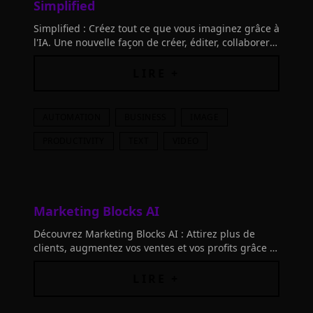
Simplified
Simplified : Créez tout ce que vous imaginez grâce à
l'IA. Une nouvelle façon de créer, éditer, collaborer
et partager ! Développez votre créativité facilement
et rapidement.
LIRE +
AUTOMATION
BUSINESS
IMAGE
PRODUCTIVITY
TEXT
VIDEO
Marketing Blocks AI
Découvrez Marketing Blocks AI : Attirez plus de
clients, augmentez vos ventes et vos profits grâce à
l'IA. Créez tout votre marketing sans agences
coûteuses ni outils dépassés.
LIRE +