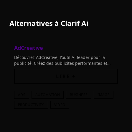
Alternatives à
Clarif Ai
AdCreative
Découvrez AdCreative, l'outil AI leader pour la
publicité. Créez des publicités performantes et
surpassant vos concurrents. Libérez votre potentiel
créatif avec AdCreative.
LIRE +
ADS
AUTOMATION
BUSINESS
IMAGE
PRODUCTIVITY
VIDEO