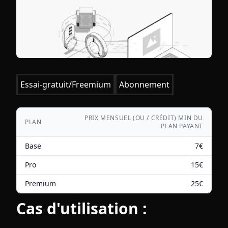
Essai-gratuit/Freemium
Abonnement
PRIX MENSUEL (OU / CRÉDIT) MIN DU
PLAN
PLAN PAYANT
Base
7
€
Pro
15
€
Premium
25
€
Cas d'utilisation :