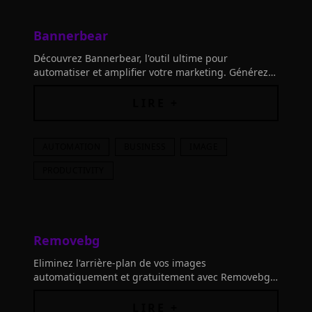
Bannerbear
Découvrez Bannerbear, l'outil ultime pour
automatiser et amplifier votre marketing. Générez
automatiquement des visuels de médias sociaux,
des bannières e-commerce et plus encore avec API
LIRE +
et intégrations.
AUTOMATION
BUSINESS
IMAGE
PRODUCTIVITY
Removebg
Eliminez l'arrière-plan de vos images
automatiquement et gratuitement avec Removebg.
Transformez vos visuels en quelques secondes et
libérez votre créativité sans effort.
LIRE +