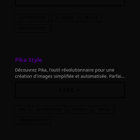
AUTOMATION
BUSINESS
IMAGE
PRODUCTIVITY
Pika Style
Découvrez Pika, l'outil révolutionnaire pour une
création d'images simplifiée et automatisée. Parfait
pour les marketeurs, les développeurs
LIRE +
API
AUTOMATION
DESIGN
IMAGE
PRODUCTIVITY