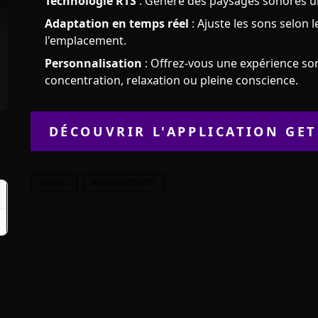
Technologie RTS
: Génère des paysages sonores un
Adaptation en temps réel
: Ajuste les sons selon
l'emplacement.
Personnalisation
: Offrez-vous une expérience s
concentration, relaxation ou pleine conscience.
DÉCOUVRIR L'APPLICATION
GET
AUDIO
PRODUCTIVITY