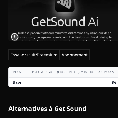
Essai-gratuit/Freemium
Abonnement
PLAN
PRIX MENSUEL (OU / CRÉDIT) MIN DU PLAN PAYANT
Base
9
€
Alternatives à
Get Sound