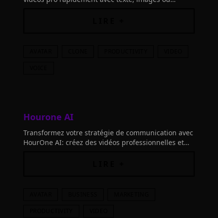
avatars. Plus de 1200 avatars et 2800 modèles.
LIRE +
AVATAR
CLONE
PRODUCTIVITY
VIDEO
VOICE
Hourone AI
Transformez votre stratégie de communication avec
HourOne AI: créez des vidéos professionnelles et
personnalisées avec des avatars IA, sans
compétences en montage.
LIRE +
AVATAR
BUSINESS
MARKETING
PRODUCTIVITY
VIDEO