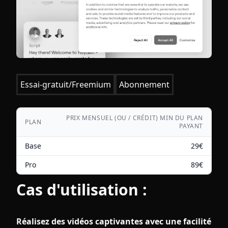
Essai-gratuit/Freemium
Abonnement
PRIX MENSUEL (OU / CRÉDIT) MIN DU PLAN
PLAN
PAYANT
Base
29
€
Pro
89
€
Cas d'utilisation :
Réalisez des vidéos captivantes avec une facilité