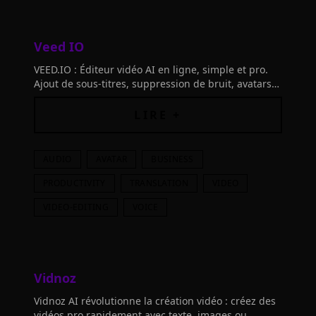
Veed IO
VEED.IO : Éditeur vidéo AI en ligne, simple et pro.
Ajout de sous-titres, suppression de bruit, avatars
AI, traduction, et plus. Accessible à tous!
LIRE +
AUDIO
AVATAR
BUSINESS
PRODUCTIVITY
TRANSLATION
VIDEO
VIDEO-EDITING
VOICE
Vidnoz
Vidnoz AI révolutionne la création vidéo : créez des
vidéos pro rapidement avec texte, images ou