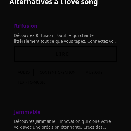
Alternatives à
I love song
Riffusion
Découvrez Riffusion, l'outil IA qui chante
littéralement tout ce que vous tapez. Connectez vos
outils, ajoutez des précisions, et laissez libre cours
à votre créativité musicale!
LIRE +
AUDIO
CONTENT-CREATION
MUSIQUE
TEXT-TO-MUSIC
Jammable
Découvrez Jammable, l'innovation qui clone votre
voix avec une précision étonnante. Créez des