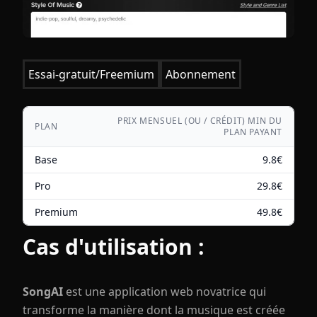
Essai-gratuit/Freemium
Abonnement
PRIX MENSUEL (OU / CRÉDIT) MIN DU
PLAN
PLAN PAYANT
Base
9.8
€
Pro
29.8
€
Premium
49.8
€
Cas d'utilisation :
SongAI
est une application web novatrice qui
transforme la manière dont la musique est créée