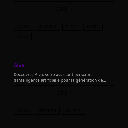
doublages, explorez l'expression vocale et amplifiez
votre créativité.
LIRE +
AUDIO
CHANSON
CLONE
MUSIC
VOICE
Aiva
Découvrez Aiva, votre assistant personnel
d'intelligence artificielle pour la génération de
musique. Connectez vos outils et laissez libre cours
à votre créativité musicale!
LIRE +
AUDIO
CREATION
MUSIQUE