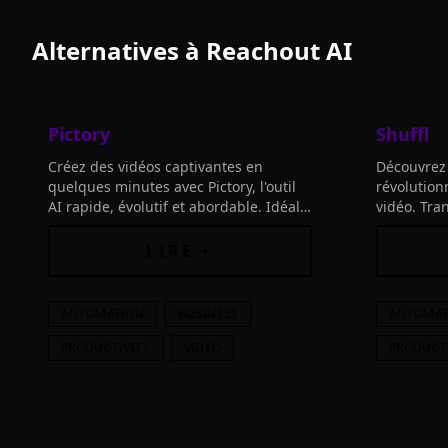
Alternatives à
Reachout AI
Pictory
Shuffl
Créez des vidéos captivantes en
Découvrez S
quelques minutes avec Pictory, l'outil
révolution
AI rapide, évolutif et abordable. Idéal
vidéo. Tra
pour les créateurs de contenu et les
vidéos per
professionnels du marketing.
efficaceme
LIRE +
AUTOMATION
BUSINESS
AUTOMAT
PRODUCTIVITY
VIDEO
PRODUCT