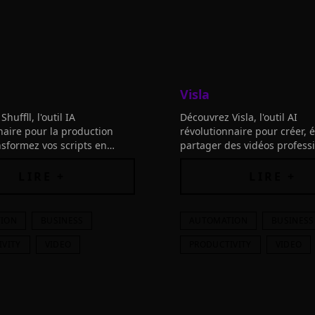
Visla
huffll, l'outil IA
Découvrez Visla, l'outil AI
naire pour la production
révolutionnaire pour créer, é
nsformez vos scripts en
partager des vidéos profess
cutantes rapidement et
rapidement et facilement.
nt.
LIRE +
LIRE +
ION
BUSINESS
AUTOMATION
BUSINESS
IVITY
VIDEO
PRODUCTIVITY
VIDEO