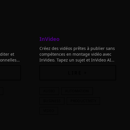
InVideo
Créez des vidéos prêtes à publier sans
diter et
compétences en montage vidéo avec
ionnelles
InVideo. Tapez un sujet et InVideo AI
génère le script, les visuels, les sous-
titres, la voix off et la musique.
LIRE +
AUDIO
AUTOMATION
BUSINESS
PRODUCTIVITY
VIDEO