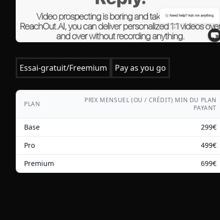
Essai-gratuit/Freemium
Pay as you go
PRIX MENSUEL (OU / CRÉDIT) MIN DU PLAN
PLAN
PAYANT
Base
299
€
Pro
499
€
Premium
699
€