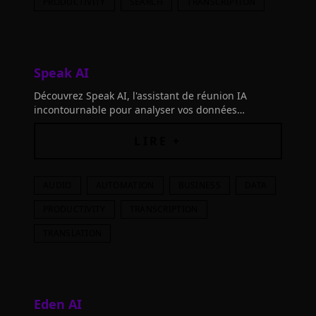
PRODUCTIVITY
SEARCH
TRANSCRIPTION
Speak AI
Découvrez Speak AI, l'assistant de réunion IA
incontournable pour analyser vos données
qualitatives et améliorer vos décisions. Rejoignez
plus de 150,000 utilisateurs dès aujourd'hui!
LIRE +
AUDIO
AUTOMATION
BUSINESS
DATA
PRODUCTIVITY
TRANSCRIPTION
TRANSLATION
Eden AI