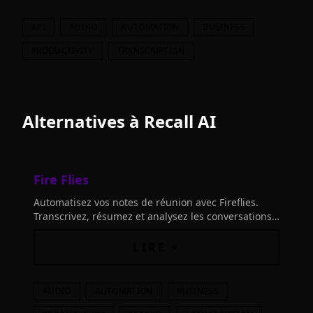
API
AUDIO
AUTOMATION
BUSINESS
PRODUCTIVITY
TRANSCRIPTION
Alternatives à
Recall AI
Fire Flies
Automatisez vos notes de réunion avec Fireflies.
Transcrivez, résumez et analysez les conversations
vocales. Trouvez tout grâce à la recherche IA et
passez en revue une réunion d'1 heure en 5
LIRE +
minutes.
AUDIO
AUTOMATION
BUSINESS