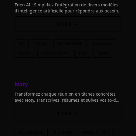
Eden AI : Simplifiez l'intégration de divers modèles
d'intelligence artificielle pour répondre aux besoins
de votre entreprise en un clin d'œil.
LIRE +
API
AUDIO
AUTOMATION
BUSINESS
IMAGE
PRODUCTIVITY
TEXT
VIDEO
Noty
Transformez chaque réunion en tâches concrètes
avec Noty. Transcrivez, résumez et suivez vos to-do
lists grâce à l'IA pour rester productif et organisé
au quotidien.
LIRE +
AUTOMATION
BUSINESS
PRODUCTIVITY