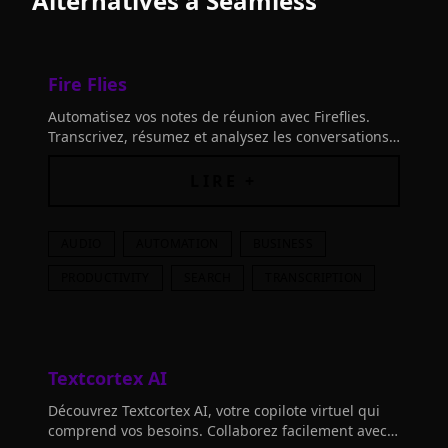
Alternatives à
Seamless
Fire Flies
Automatisez vos notes de réunion avec Fireflies.
Transcrivez, résumez et analysez les conversations
vocales. Trouvez tout grâce à la recherche IA et
passez en revue une réunion d'1 heure en 5
LIRE +
minutes.
AUDIO
AUTOMATION
BUSINESS
PRODUCTIVITY
SEARCH
TRANSCRIPTION
Textcortex AI
Découvrez Textcortex AI, votre copilote virtuel qui
comprend vos besoins. Collaborez facilement avec