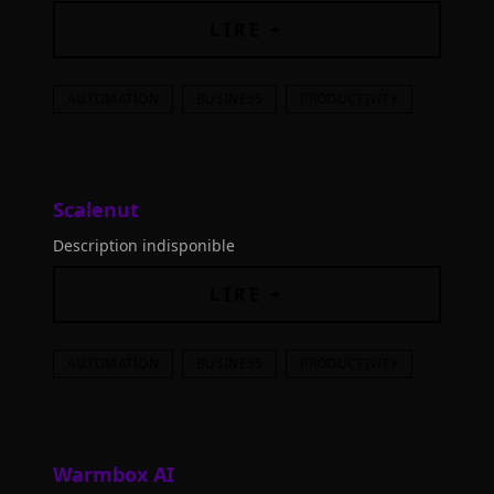
cet outil intelligent, intégré à vos connaissances et
aux tendances actuelles.
LIRE +
AUTOMATION
BUSINESS
PRODUCTIVITY
Scalenut
Description indisponible
LIRE +
AUTOMATION
BUSINESS
PRODUCTIVITY
Warmbox AI