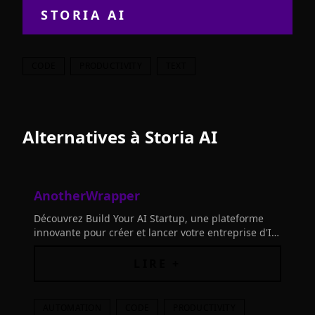
STORIA AI
CODE
PRODUCTIVITY
TEXT
Alternatives à
Storia AI
AnotherWrapper
Découvrez Build Your AI Startup, une plateforme
innovante pour créer et lancer votre entreprise d'IA
rapidement. Profitez de notre technologie Next.js et
Supabase.
LIRE +
AUTOMATION
CODE
PRODUCTIVITY