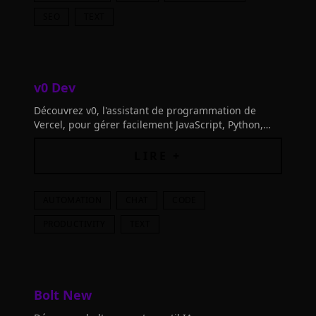
SEO
TEXT
v0 Dev
Découvrez v0, l'assistant de programmation de
Vercel, pour gérer facilement JavaScript, Python,
React, Vue et plus.
LIRE +
AUTOMATION
CHAT
CODE
PRODUCTIVITY
TEXT
Bolt New