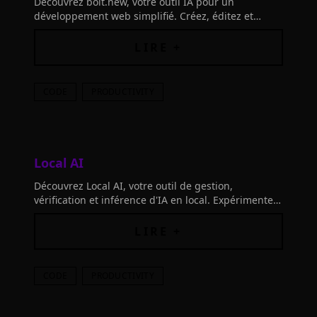
Découvrez bolt.new, votre outil IA pour un
développement web simplifié. Créez, éditez et
déployez des applications avec facilité.
LIRE +
CODE
PRODUCTIVITY
Local AI
Découvrez Local AI, votre outil de gestion,
vérification et inférence d'IA en local. Expérimentez
en toute confidentialité et sans GPU requis, grâce à
cette application native simplifiée.
LIRE +
CODE
PRODUCTIVITY