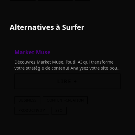
Alternatives à
Surfer
Market Muse
Découvrez Market Muse, l'outil AI qui transforme
votre stratégie de contenu! Analysez votre site pour
des insights personnalisés et planifiez avec
confiance et rapidité.
LIRE +
BUSINESS
CONTENT-CREATION
PRODUCTIVITY
SEO