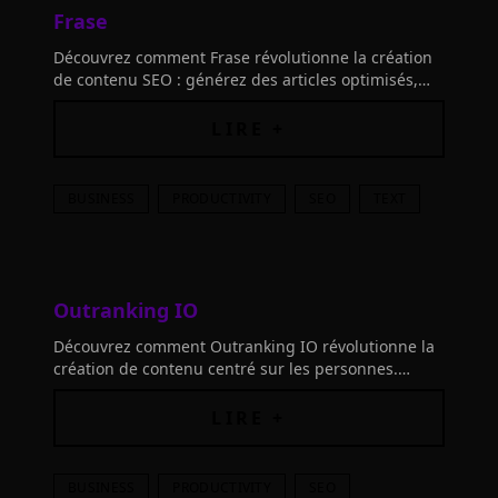
Frase
Découvrez comment Frase révolutionne la création
de contenu SEO : générez des articles optimisés,
bien recherchés et performants en un clin d'œil.
Boostez votre visibilité dès aujourd'hui!
LIRE +
BUSINESS
PRODUCTIVITY
SEO
TEXT
Outranking IO
Découvrez comment Outranking IO révolutionne la
création de contenu centré sur les personnes.
Exploitez l'IA pour rédiger, optimiser et atteindre
des succès de classement prévisibles sans effort.
LIRE +
BUSINESS
PRODUCTIVITY
SEO