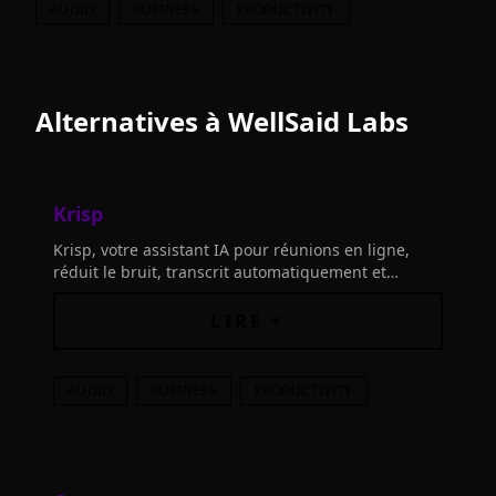
AUDIO
BUSINESS
PRODUCTIVITY
Alternatives à
WellSaid Labs
Krisp
Krisp, votre assistant IA pour réunions en ligne,
réduit le bruit, transcrit automatiquement et
enregistre vos conversations, améliorant ainsi votre
productivité.
LIRE +
AUDIO
BUSINESS
PRODUCTIVITY