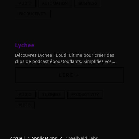
AUDIO
AUTOMATION
BUSINESS
PRODUCTIVITY
Lychee
Découvrez Lychee : L'outil ultime pour créer des
clips de podcast époustouflants. Simplifiez vos
workflows de réutilisation et publiez plus de
contenus professionnels.
LIRE +
AUDIO
BUSINESS
PRODUCTIVITY
VIDEO
Accueil
/
Applications IA
/
WellSaid Labs