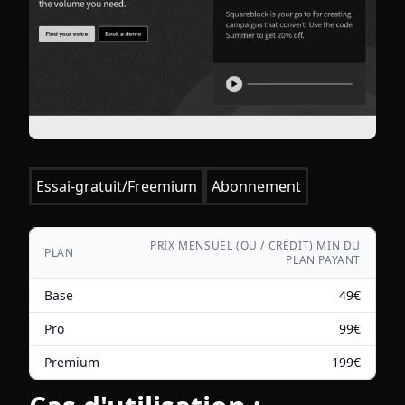
Essai-gratuit/Freemium
Abonnement
PRIX MENSUEL (OU / CRÉDIT) MIN DU
PLAN
PLAN PAYANT
Base
49
€
Pro
99
€
Premium
199
€