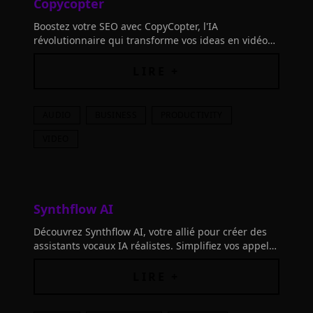
Copycopter
Boostez votre SEO avec CopyCopter, l'IA
révolutionnaire qui transforme vos ideas en vidéos
virales en minutes. Idéal pour entrepreneurs,
marketeurs
LIRE +
AUDIO
BUSINESS
PRODUCTIVITY
VIDEO
Synthflow AI
Découvrez Synthflow AI, votre allié pour créer des
assistants vocaux IA réalistes. Simplifiez vos appels
entrants et sortants, ainsi que la prise de rendez-
vous, sans aucune compétence en codage!
LIRE +