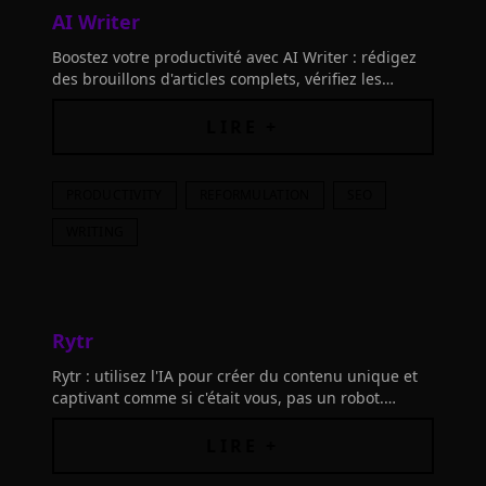
AI Writer
Boostez votre productivité avec AI Writer : rédigez
des brouillons d'articles complets, vérifiez les
sources et publiez directement sur Wordpress. Un
contenu unique, pertinent et SEO-friendly.
LIRE +
PRODUCTIVITY
REFORMULATION
SEO
WRITING
Rytr
Rytr : utilisez l'IA pour créer du contenu unique et
captivant comme si c'était vous, pas un robot.
Connectez des outils pour une innovation sans
limites avec des textes attrayants.
LIRE +