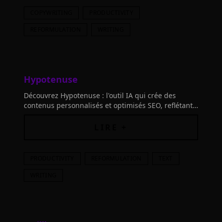
COPYWRITING
PRODUCTIVITY
REFORMULATION
WRITING
Hypotenuse
Découvrez Hypotenuse : l'outil IA qui crée des
contenus personnalisés et optimisés SEO, reflétant
votre marque et votre voix. Texte bien documenté,
parfait pour tous vos besoins rédactionnels.
LIRE +
PRODUCTIVITY
REFORMULATION
TEXT
WRITING