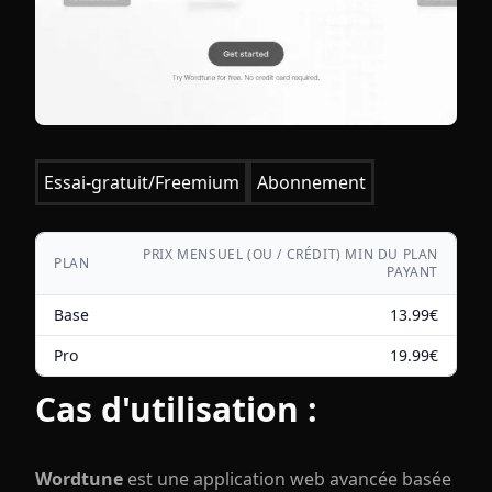
Essai-gratuit/Freemium
Abonnement
PRIX MENSUEL (OU / CRÉDIT) MIN DU PLAN
PLAN
PAYANT
Base
13.99
€
Pro
19.99
€
Cas d'utilisation :
Wordtune
est une application web avancée basée