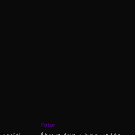
Fotor
vres d'art
Éditez vos photos facilement avec Fotor