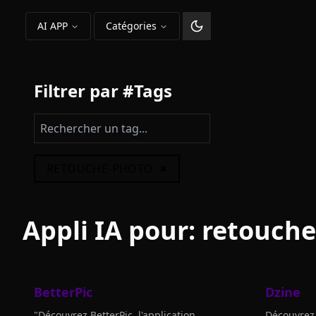
AI APP
Catégories
Changer le thème
Filtrer par #Tags
×
RETOUCHE-PHOTO
Appli IA pour:
retouche
BetterPic
Dzine
"Découvrez BetterPic, l'application
Découvrez 