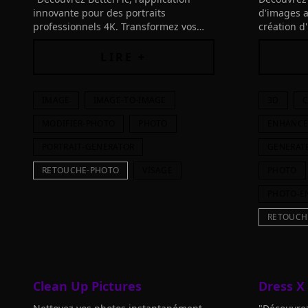
innovante pour des portraits
d'images as
professionnels 4K. Transformez vos
création d
selfies en images de qualité. Essayez
avec des s
aujourd'hui!"
interface c
LIRE +
IMAGE
IMAGE-TO-IMAGE
3D
C
MODIFIER-PHOTO
PHOTO
ENHANC
PORTRAIT-GENERATOR
GENERAT
RETOUCHE-PHOTO
VISAGE
PHOTO
PHOTO-E
RETOUCH
Clean Up Pictures
Dress X