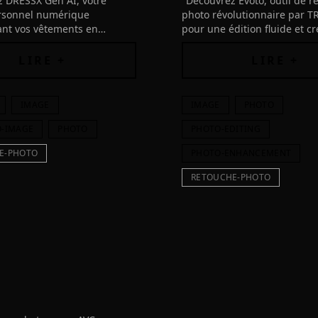
 DRESSX Gen AI, votre
"Découvrez Evoto, outil de r
ersonnel numérique
photo révolutionnaire par T
ant vos vêtements en
pour une édition fluide et cr
econdes. Testez des looks
Boostez votre productivité a
conomisez et amusez-vous!"
!"
LIRE +
LIRE +
IMAGE
IMAGE
PHOTO
O-IMAGE
PHOTO
PHOTO-EDITING
E-PHOTO
PHOTO-ENHANCEMENT
RETOUCHE-PHOTO