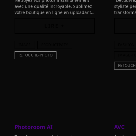
Nettoyez vos photos instantanément
"Découvrez
avec une qualité incroyable. Sublimez
styliste p
votre boutique en ligne en uploadant
transform
vos images pour des résultats
quelques s
époustouflants, idéals pour vos
infinis, é
LIRE +
réseaux sociaux.
IMAGE
PRODUCTIVITY
FASHION
RETOUCHE-PHOTO
IMAGE-T
RETOUCH
Photoroom AI
AVC