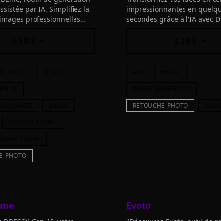
sistée par IA. Simplifiez la
impressionnantes en quelq
'images professionnelles
secondes grâce à l'IA avec 
tyles prédéfinis et une
Art. Connectez les outils et l
onviviale.
cours à votre créativité!
LIRE +
LIRE +
REATION
DESIGN
ART
IMAGE
EMENT
IMAGE-GENERATOR
EUR-IMAGE
IMAGE
RETOUCHE-PHOTO
VISA
PHOTO-EDITING
NHANCEMENT
E-PHOTO
 me
Evoto