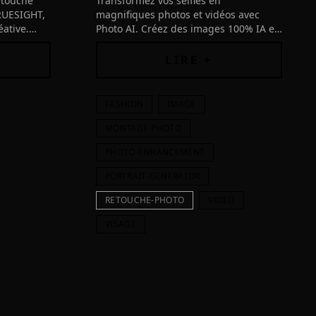
etouche
Transformez vos selfies en
RUESIGHT,
magnifiques photos et vidéos avec
éative.
Photo AI. Créez des images 100% IA en
ujourd'hui
toutes situations, concevez des
designs de mode et économisez sur
LIRE +
les séances photos coûteuses!
FASHION
IMAGE
MONTAGE-PHOTO
PHOTO-ENHANCEMENT
PORTRAIT-GENERATOR
RETOUCHE-PHOTO
VIDEO
VISAGE