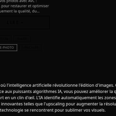
vos photos avec AVC :
IA pour restaurer et optimiser
ement la qualité, du
à la retouche de visage et
e.
LIRE +
ATION
IMAGE
E-PHOTO
UPSCALER
ù l'intelligence artificielle révolutionne l'édition d'images
 aux puissants algorithmes IA, vous pouvez améliorer la qua
rt en un clin d'œil. L'IA identifie automatiquement les zone
nnovantes telles que l'upscaling pour augmenter la résoluti
 technologie se rencontrent pour sublimer vos visuels.