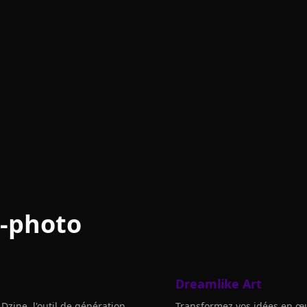
-photo
Dreamlike Art
Dzine, l'outil de génération
Transformez vos idées en œu