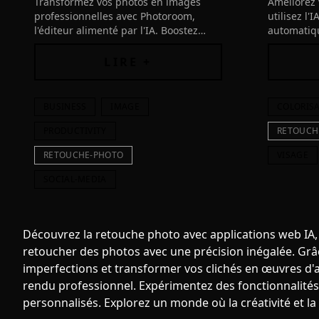
Transformez vos photos en images
Améliorez 
professionnelles avec Photoroom,
utilisez l'
l'éditeur alimenté par l'IA. Boostez
automatiqu
votre créativité, vendez plus et
denoising 
marquez les esprits !
plus encor
LIRE +
BUSINESS
IMAGE
COLORIS
PRODUCTIVITY
RETOUCH
RETOUCHE-PHOTO
VISAGE
SOCIAL-MEDIA
Découvrez la retouche photo avec applications web IA, o
retoucher des photos avec une précision inégalée. Grâce
imperfections et transformer vos clichés en œuvres d'a
rendu professionnel. Expérimentez des fonctionnalités i
personnalisés. Explorez un monde où la créativité et la