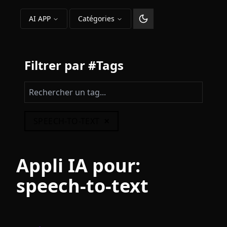
AI APP
Catégories
Changer le thème
Filtrer par #Tags
×
SPEECH-TO-TEXT
Appli IA pour:
speech-to-text