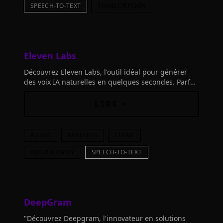
SPEECH-TO-TEXT
TRANSCRIPTION
Eleven Labs
Découvrez Eleven Labs, l'outil idéal pour générer
des voix IA naturelles en quelques secondes. Parfait
pour les créateurs de vidéos, développeurs et
entreprises. Transformez du texte en parole
LIRE +
facilement.
AUDIO
BUSINESS
CLONE
PRODUCTIVITY
SPEECH-TO-TEXT
DeepGram
"Découvrez Deepgram, l'innovateur en solutions