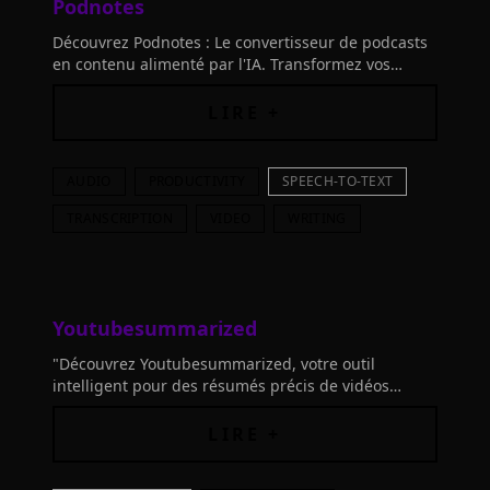
Podnotes
Découvrez Podnotes : Le convertisseur de podcasts
en contenu alimenté par l'IA. Transformez vos
podcasts et vidéos YouTube en transcriptions,
résumés et plus de 100 types de contenu en 19+
LIRE +
langues.
AUDIO
PRODUCTIVITY
SPEECH-TO-TEXT
TRANSCRIPTION
VIDEO
WRITING
Youtubesummarized
"Découvrez Youtubesummarized, votre outil
intelligent pour des résumés précis de vidéos
YouTube. Économisez du temps, apprenez plus et
avancez vite. Essayez maintenant !"
LIRE +