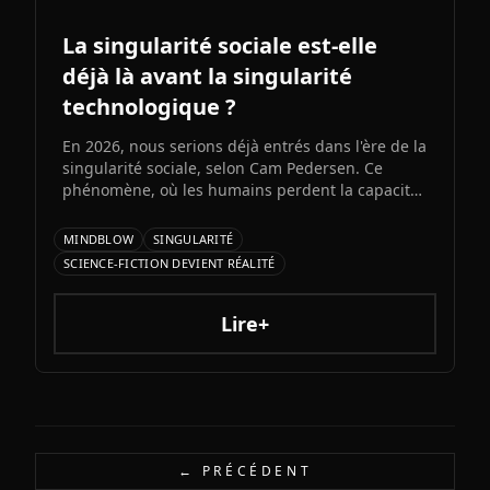
La singularité sociale est-elle
déjà là avant la singularité
technologique ?
En 2026, nous serions déjà entrés dans l'ère de la
singularité sociale, selon Cam Pedersen. Ce
phénomène, où les humains perdent la capacité
de suivre les échanges entre intelligences
artificielles, précéderait la singularité
MINDBLOW
SINGULARITÉ
technologique attendue pour 2034.
SCIENCE-FICTION DEVIENT RÉALITÉ
Lire+
← PRÉCÉDENT