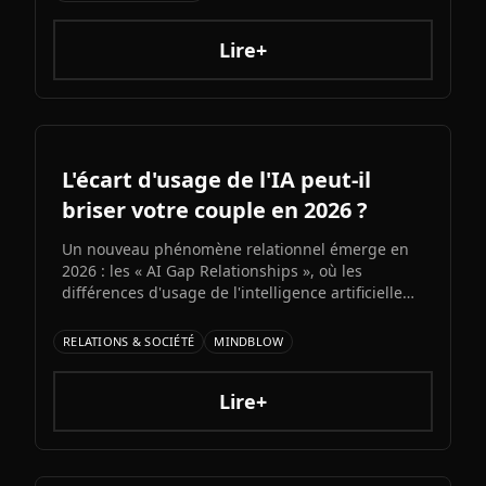
architecture colossale, capacités multimodales
natives et ambitions AGI assumées, Grok 5
pourrait redessiner le paysage de l'intelligence
Lire+
artificielle.ons et bots d'automatisation
sophistiqués, explorons ce qui fonctionne
vraiment et les risques à connaître.
L'écart d'usage de l'IA peut-il
briser votre couple en 2026 ?
Un nouveau phénomène relationnel émerge en
2026 : les « AI Gap Relationships », où les
différences d'usage de l'intelligence artificielle
entre partenaires génèrent des conflits sur la
productivité, l'intimité et la compatibilité.
RELATIONS & SOCIÉTÉ
MINDBLOW
Décryptage d'une fracture numérique qui s'invite
dans la vie de couple.
Lire+