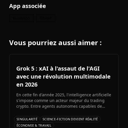
App associée
BUSINESS
OTHER
Vous pourriez aussi aimer :
Grok 5 : xAI à l'assaut de l'AGI
avec une révolution multimodale
en 2026
En cette fin d'année 2025, l'intelligence artificielle
s'impose comme un acteur majeur du trading
crypto. Entre agents autonomes capables de
prendre des décisiLe prochain grand modèle
d'Elon Musk s'annonce comme l'un des paris les
SINGULARITÉ
SCIENCE-FICTION DEVIENT RÉALITÉ
plus audacieux de l'histoire de l'IA. Entre
ÉCONOMIE & TRAVAIL