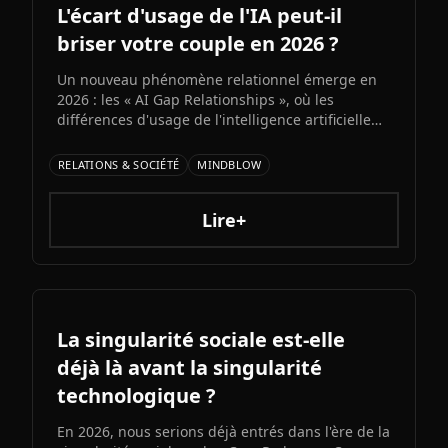
L'écart d'usage de l'IA peut-il
briser votre couple en 2026 ?
Un nouveau phénomène relationnel émerge en
2026 : les « AI Gap Relationships », où les
différences d'usage de l'intelligence artificielle
entre partenaires génèrent des conflits sur la
productivité, l'intimité et la compatibilité.
RELATIONS & SOCIÉTÉ
MINDBLOW
Décryptage d'une fracture numérique qui s'invite
dans la vie de couple.
Lire+
La singularité sociale est-elle
déjà là avant la singularité
technologique ?
En 2026, nous serions déjà entrés dans l'ère de la