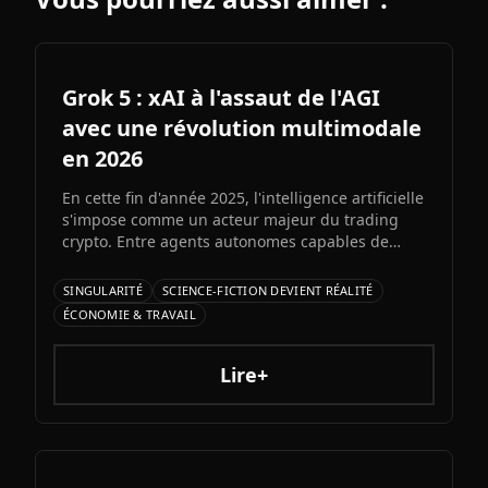
Grok 5 : xAI à l'assaut de l'AGI
avec une révolution multimodale
en 2026
En cette fin d'année 2025, l'intelligence artificielle
s'impose comme un acteur majeur du trading
crypto. Entre agents autonomes capables de
prendre des décisiLe prochain grand modèle
d'Elon Musk s'annonce comme l'un des paris les
SINGULARITÉ
SCIENCE-FICTION DEVIENT RÉALITÉ
plus audacieux de l'histoire de l'IA. Entre
ÉCONOMIE & TRAVAIL
architecture colossale, capacités multimodales
natives et ambitions AGI assumées, Grok 5
pourrait redessiner le paysage de l'intelligence
Lire+
artificielle.ons et bots d'automatisation
sophistiqués, explorons ce qui fonctionne
vraiment et les risques à connaître.