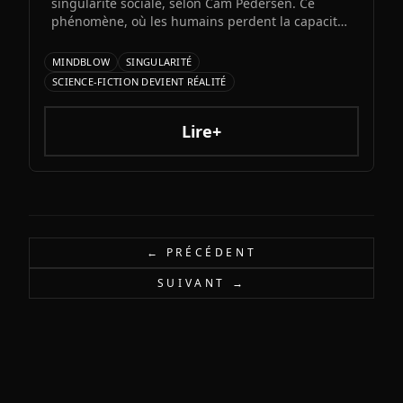
singularité sociale, selon Cam Pedersen. Ce
phénomène, où les humains perdent la capacité
de suivre les échanges entre intelligences
artificielles, précéderait la singularité
MINDBLOW
SINGULARITÉ
technologique attendue pour 2034.
SCIENCE-FICTION DEVIENT RÉALITÉ
Lire+
← PRÉCÉDENT
SUIVANT →