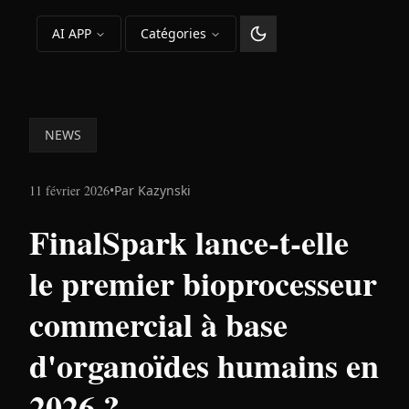
AI APP
Catégories
Changer le thème
NEWS
11 février 2026
•
Par
Kazynski
FinalSpark lance-t-elle
le premier bioprocesseur
commercial à base
d'organoïdes humains en
2026 ?