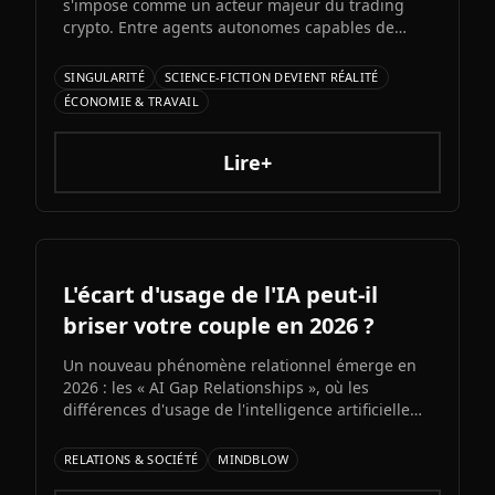
s'impose comme un acteur majeur du trading
crypto. Entre agents autonomes capables de
prendre des décisiLe prochain grand modèle
d'Elon Musk s'annonce comme l'un des paris les
SINGULARITÉ
SCIENCE-FICTION DEVIENT RÉALITÉ
plus audacieux de l'histoire de l'IA. Entre
ÉCONOMIE & TRAVAIL
architecture colossale, capacités multimodales
natives et ambitions AGI assumées, Grok 5
pourrait redessiner le paysage de l'intelligence
Lire+
artificielle.ons et bots d'automatisation
sophistiqués, explorons ce qui fonctionne
vraiment et les risques à connaître.
L'écart d'usage de l'IA peut-il
briser votre couple en 2026 ?
Un nouveau phénomène relationnel émerge en
2026 : les « AI Gap Relationships », où les
différences d'usage de l'intelligence artificielle
entre partenaires génèrent des conflits sur la
productivité, l'intimité et la compatibilité.
RELATIONS & SOCIÉTÉ
MINDBLOW
Décryptage d'une fracture numérique qui s'invite