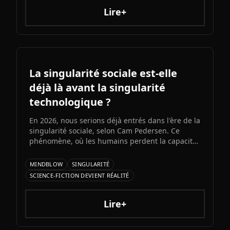
dans la vie de couple.
Lire+
La singularité sociale est-elle
déjà là avant la singularité
technologique ?
En 2026, nous serions déjà entrés dans l'ère de la
singularité sociale, selon Cam Pedersen. Ce
phénomène, où les humains perdent la capacité
de suivre les échanges entre intelligences
artificielles, précéderait la singularité
MINDBLOW
SINGULARITÉ
technologique attendue pour 2034.
SCIENCE-FICTION DEVIENT RÉALITÉ
Lire+