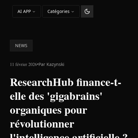
AI APP
Catégories
Changer le thème
NEWS
11 février 2026
•
Par
Kazynski
ResearchHub finance-t-
elle des 'gigabrains'
organiques pour
révolutionner
l'intelligence artificielle ?