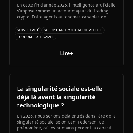
En cette fin d'année 2025, l'intelligence artificielle
s'impose comme un acteur majeur du trading
crypto. Entre agents autonomes capables de
prendre des décisiLe prochain grand modèle
d'Elon Musk s'annonce comme l'un des paris les
SINGULARITÉ
SCIENCE-FICTION DEVIENT RÉALITÉ
plus audacieux de l'histoire de l'IA. Entre
ÉCONOMIE & TRAVAIL
architecture colossale, capacités multimodales
natives et ambitions AGI assumées, Grok 5
pourrait redessiner le paysage de l'intelligence
Lire+
artificielle.ons et bots d'automatisation
sophistiqués, explorons ce qui fonctionne
vraiment et les risques à connaître.
La singularité sociale est-elle
déjà là avant la singularité
technologique ?
En 2026, nous serions déjà entrés dans l'ère de la
singularité sociale, selon Cam Pedersen. Ce
phénomène, où les humains perdent la capacité