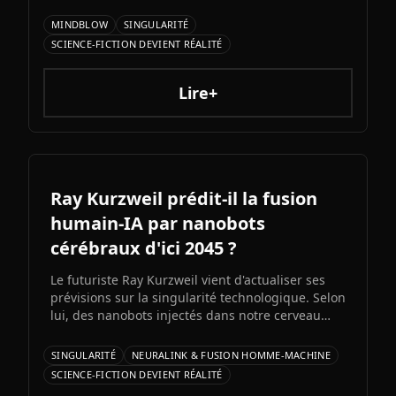
de suivre les échanges entre intelligences
artificielles, précéderait la singularité
MINDBLOW
SINGULARITÉ
technologique attendue pour 2034.
SCIENCE-FICTION DEVIENT RÉALITÉ
Lire+
Ray Kurzweil prédit-il la fusion
humain-IA par nanobots
cérébraux d'ici 2045 ?
Le futuriste Ray Kurzweil vient d'actualiser ses
prévisions sur la singularité technologique. Selon
lui, des nanobots injectés dans notre cerveau
nous permettront de fusionner avec l'IA d'ici
2045, multipliant notre intelligence par un
SINGULARITÉ
NEURALINK & FUSION HOMME-MACHINE
million. Entre promesses transhumanistes et
SCIENCE-FICTION DEVIENT RÉALITÉ
défis éthiques, cette vision soulève autant