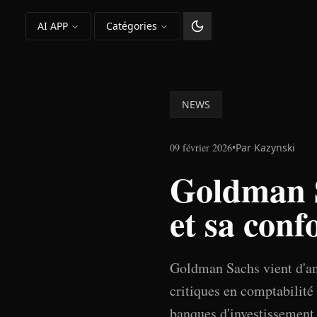
AI APP
Catégories
Changer le thème
NEWS
09 février 2026
•
Par
Kazynski
Goldman Sa
et sa conf
Goldman Sachs vient d'an
critiques en comptabilité 
banques d'investissement e