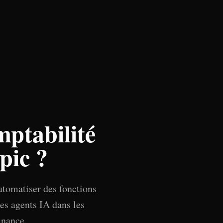
mptabilité
pic ?
utomatiser des fonctions
des agents IA dans les
inance.