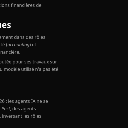
tions financières de
ues
tement dans des rôles
té (
accounting
) et
inancière.
réputée pour ses travaux sur
u modèle utilisé n'a pas été
6 : les agents IA ne se
 Post
, des agents
inversant les rôles