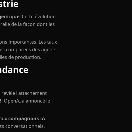
strie
agentique
. Cette évolution
elle de la façon dont les
ions importantes. Les taux
nces comparées des agents
les de production.
endance
 révèle l'attachement
6
, OpenAI a annoncé le
 aux
compagnons IA
.
ts conversationnels,