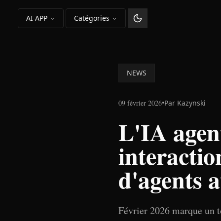
AI APP
Catégories
Changer le thème
NEWS
09 février 2026
•
Par
Kazynski
L'IA agent
interactio
d'agents 
Février 2026 marque un to