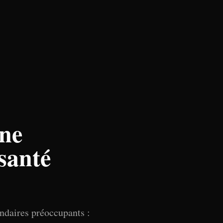
une
 santé
ondaires préoccupants :