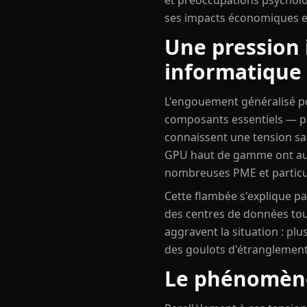
et préoccupations psycholo
ses impacts économiques et
Une pression i
informatique
L'engouement généralisé po
composants essentiels — pr
connaissent une tension san
GPU haut de gamme ont augm
nombreuses PME et particul
Cette flambée s'explique p
des centres de données to
aggravent la situation : plu
des goulots d'étranglement
Le phénomène 