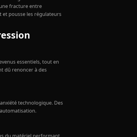
 une fracture entre
t et pousse les régulateurs
ression
devenus essentiels, tout en
nt dû renoncer à des
'anxiété technologique. Des
l'automatisation.
ns du matériel performant,