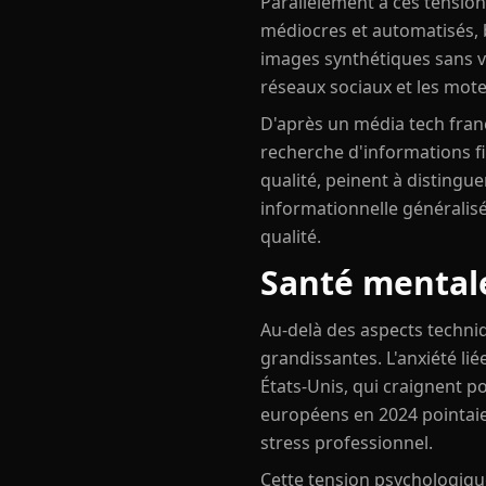
Parallèlement à ces tension
médiocres et automatisés, b
images synthétiques sans v
réseaux sociaux et les mot
D'après un média tech franç
recherche d'informations f
qualité, peinent à distingu
informationnelle généralis
qualité.
Santé mentale
Au-delà des aspects techni
grandissantes. L'anxiété li
États-Unis, qui craignent p
européens en 2024 pointaien
stress professionnel.
Cette tension psychologiqu