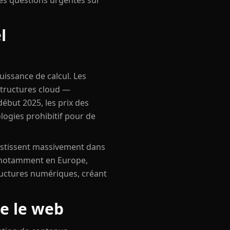
des questions urgentes sur
l
issance de calcul. Les
structures cloud —
ébut 2025, les prix des
ogies prohibitif pour de
vestissent massivement dans
, notamment en Europe,
structures numériques, créant
ue le web