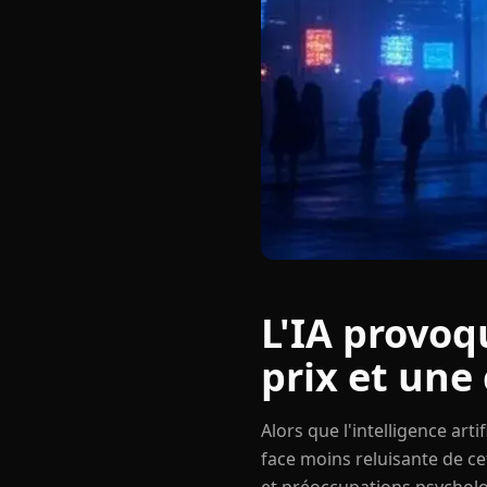
L'IA provoq
prix et une
Alors que l'intelligence ar
face moins reluisante de ce