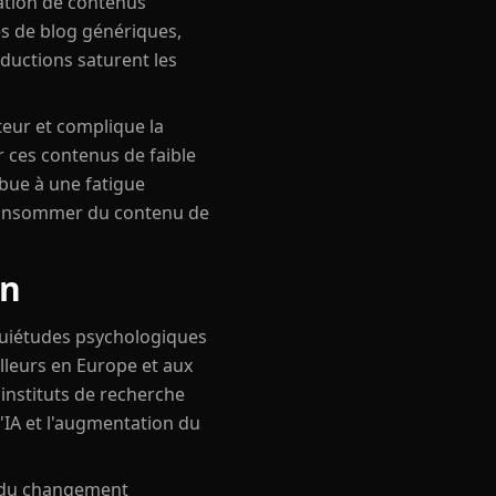
ration de contenus
es de blog génériques,
ductions saturent les
teur et complique la
 ces contenus de faible
ibue à une fatigue
à consommer du contenu de
on
quiétudes psychologiques
illeurs en Europe et aux
instituts de recherche
l'IA et l'augmentation du
e du changement