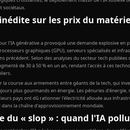
giques croissantes, le déploiement massif de l'IA soulève 
 sociétaux.
nédite sur les prix du matérie
ur l'IA générative a provoqué une demande explosive en pu
ocesseurs graphiques (GPU), serveurs spécialisés et infra
s précédent. Selon des analyses du secteur tech publiées d
enté de 30 à 50 % en un an, rendant l'accès à ces technol
iers.
ar la course aux armements entre géants de la tech, qui in
ujours plus gourmands en énergie. Les pénuries d'énergie
sieurs pays ont dû rationner l'électricité allouée aux infra
 dans la chaîne d'approvisionnement mondiale.
du « slop » : quand l'IA poll