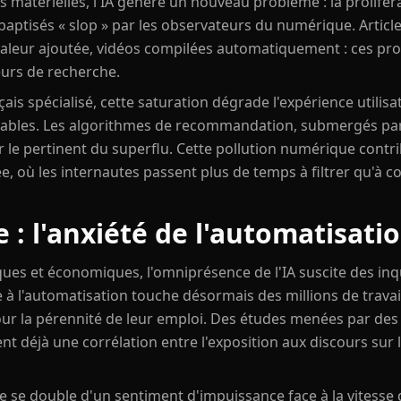
s matérielles, l'IA génère un nouveau problème : la prolifé
aptisés « slop » par les observateurs du numérique. Articl
aleur ajoutée, vidéos compilées automatiquement : ces pro
eurs de recherche.
ais spécialisé, cette saturation dégrade l'expérience utilisa
iables. Les algorithmes de recommandation, submergés par
er le pertinent du superflu. Cette pollution numérique contr
ée, où les internautes passent plus de temps à filtrer qu'
 : l'anxiété de l'automatisati
ques et économiques, l'omniprésence de l'IA suscite des in
ée à l'automatisation touche désormais des millions de trava
our la pérennité de leur emploi. Des études menées par des 
t déjà une corrélation entre l'exposition aux discours sur 
e se double d'un sentiment d'impuissance face à la vitess