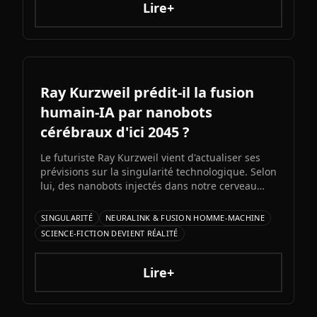
Lire+
Ray Kurzweil prédit-il la fusion
humain-IA par nanobots
cérébraux d'ici 2045 ?
Le futuriste Ray Kurzweil vient d'actualiser ses
prévisions sur la singularité technologique. Selon
lui, des nanobots injectés dans notre cerveau
nous permettront de fusionner avec l'IA d'ici
2045, multipliant notre intelligence par un
SINGULARITÉ
NEURALINK & FUSION HOMME-MACHINE
million. Entre promesses transhumanistes et
SCIENCE-FICTION DEVIENT RÉALITÉ
défis éthiques, cette vision soulève autant
d'espoirs que d'interrogations.
Lire+