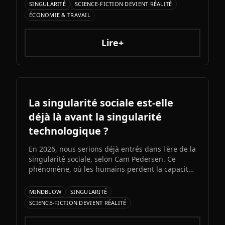
d'Elon Musk s'annonce comme l'un des paris les
SINGULARITÉ
SCIENCE-FICTION DEVIENT RÉALITÉ
plus audacieux de l'histoire de l'IA. Entre
ÉCONOMIE & TRAVAIL
architecture colossale, capacités multimodales
natives et ambitions AGI assumées, Grok 5
pourrait redessiner le paysage de l'intelligence
Lire+
artificielle.ons et bots d'automatisation
sophistiqués, explorons ce qui fonctionne
vraiment et les risques à connaître.
La singularité sociale est-elle
déjà là avant la singularité
technologique ?
En 2026, nous serions déjà entrés dans l'ère de la
singularité sociale, selon Cam Pedersen. Ce
phénomène, où les humains perdent la capacité
de suivre les échanges entre intelligences
artificielles, précéderait la singularité
MINDBLOW
SINGULARITÉ
technologique attendue pour 2034.
SCIENCE-FICTION DEVIENT RÉALITÉ