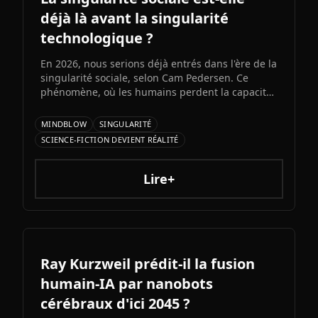
déjà là avant la singularité
technologique ?
En 2026, nous serions déjà entrés dans l'ère de la
singularité sociale, selon Cam Pedersen. Ce
phénomène, où les humains perdent la capacité
de suivre les échanges entre intelligences
artificielles, précéderait la singularité
MINDBLOW
SINGULARITÉ
technologique attendue pour 2034.
SCIENCE-FICTION DEVIENT RÉALITÉ
Lire+
Ray Kurzweil prédit-il la fusion
humain-IA par nanobots
cérébraux d'ici 2045 ?