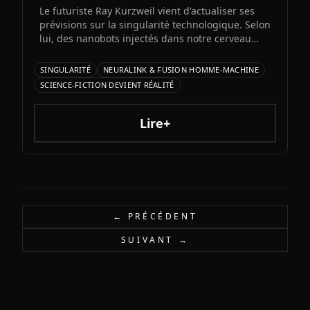
Le futuriste Ray Kurzweil vient d'actualiser ses
prévisions sur la singularité technologique. Selon
lui, des nanobots injectés dans notre cerveau
nous permettront de fusionner avec l'IA d'ici
2045, multipliant notre intelligence par un
SINGULARITÉ
NEURALINK & FUSION HOMME-MACHINE
million. Entre promesses transhumanistes et
SCIENCE-FICTION DEVIENT RÉALITÉ
défis éthiques, cette vision soulève autant
d'espoirs que d'interrogations.
Lire+
← PRÉCÉDENT
SUIVANT →