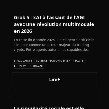
Grok 5 : xAI à l'assaut de l'AGI
avec une révolution multimodale
en 2026
En cette fin d'année 2025, l'intelligence artificielle
s'impose comme un acteur majeur du trading
crypto. Entre agents autonomes capables de
prendre des décisiLe prochain grand modèle
d'Elon Musk s'annonce comme l'un des paris les
SINGULARITÉ
SCIENCE-FICTION DEVIENT RÉALITÉ
plus audacieux de l'histoire de l'IA. Entre
ÉCONOMIE & TRAVAIL
architecture colossale, capacités multimodales
natives et ambitions AGI assumées, Grok 5
pourrait redessiner le paysage de l'intelligence
Lire+
artificielle.ons et bots d'automatisation
sophistiqués, explorons ce qui fonctionne
vraiment et les risques à connaître.
La singularité sociale est-elle