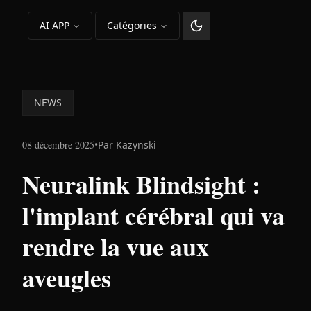
AI APP
Catégories
Changer le thème
NEWS
08 décembre 2025
•
Par
Kazynski
Neuralink Blindsight :
l'implant cérébral qui va
rendre la vue aux
aveugles