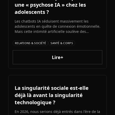
une « psychose IA » chez les
adolescents ?
Les chatbots IA séduisent massivement les
adolescents en quête de connexion émotionnelle.
Mais cette intimité artificielle soulève des
inquiétudes croissantes : experts et médias
alertent sur l'émergence d'une possible «
RELATIONS & SOCIÉTÉ
SANTÉ & CORPS
psychose IA » liée à l'immersion prolongée dans
des relations unilatérales avec des machines.
Lire+
La singularité sociale est-elle
déjà là avant la singularité
technologique ?
En 2026, nous serions déjà entrés dans l'ère de la