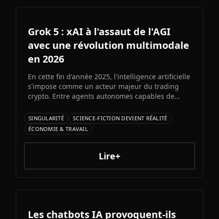
Grok 5 : xAI à l'assaut de l'AGI
avec une révolution multimodale
en 2026
En cette fin d'année 2025, l'intelligence artificielle
s'impose comme un acteur majeur du trading
crypto. Entre agents autonomes capables de
prendre des décisiLe prochain grand modèle
d'Elon Musk s'annonce comme l'un des paris les
SINGULARITÉ
SCIENCE-FICTION DEVIENT RÉALITÉ
plus audacieux de l'histoire de l'IA. Entre
ÉCONOMIE & TRAVAIL
architecture colossale, capacités multimodales
natives et ambitions AGI assumées, Grok 5
pourrait redessiner le paysage de l'intelligence
Lire+
artificielle.ons et bots d'automatisation
sophistiqués, explorons ce qui fonctionne
vraiment et les risques à connaître.
Les chatbots IA provoquent-ils