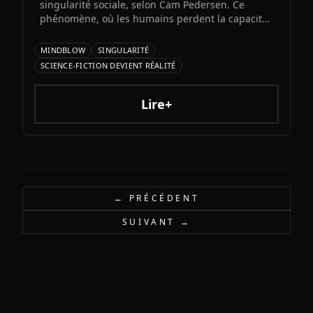
singularité sociale, selon Cam Pedersen. Ce
phénomène, où les humains perdent la capacité
de suivre les échanges entre intelligences
artificielles, précéderait la singularité
MINDBLOW
SINGULARITÉ
technologique attendue pour 2034.
SCIENCE-FICTION DEVIENT RÉALITÉ
Lire+
← PRÉCÉDENT
SUIVANT →