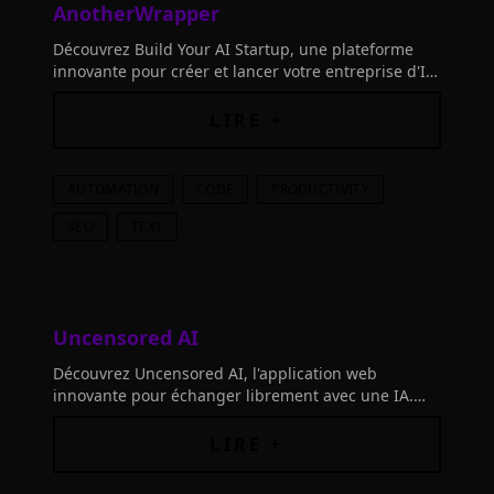
AnotherWrapper
Découvrez Build Your AI Startup, une plateforme
innovante pour créer et lancer votre entreprise d'IA
rapidement. Profitez de notre technologie Next.js et
Supabase.
LIRE +
AUTOMATION
CODE
PRODUCTIVITY
SEO
TEXT
Uncensored AI
Découvrez Uncensored AI, l'application web
innovante pour échanger librement avec une IA.
Expérimentez un dialogue sans tabous. Cliquez
pour en savoir plus!
LIRE +