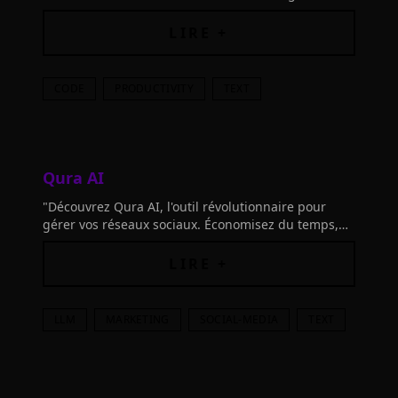
personnalisés. Un service sur-mesure sans
nécessité de connaissances en IA.
LIRE +
CODE
PRODUCTIVITY
TEXT
Qura AI
"Découvrez Qura AI, l'outil révolutionnaire pour
gérer vos réseaux sociaux. Économisez du temps,
boostez votre engagement et faites rayonner votre
présence en ligne !"
LIRE +
LLM
MARKETING
SOCIAL-MEDIA
TEXT