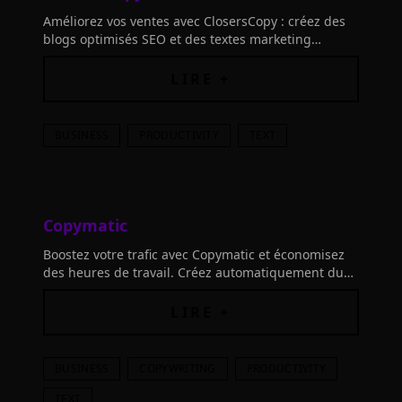
Améliorez vos ventes avec ClosersCopy : créez des
blogs optimisés SEO et des textes marketing
irrésistibles en un rien de temps. Libérez le
potentiel de votre écrivain robotique !
LIRE +
BUSINESS
PRODUCTIVITY
TEXT
Copymatic
Boostez votre trafic avec Copymatic et économisez
des heures de travail. Créez automatiquement du
contenu unique et attrayant en quelques secondes
grâce à l'intelligence artificielle.
LIRE +
BUSINESS
COPYWRITING
PRODUCTIVITY
TEXT