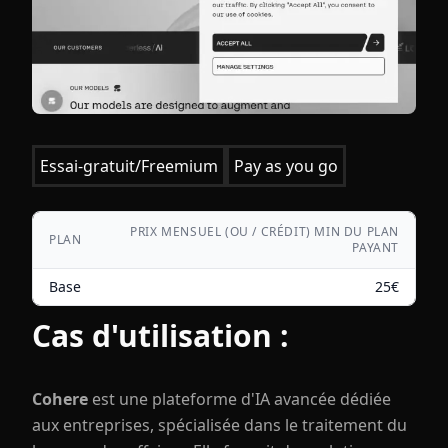
Essai-gratuit/Freemium
Pay as you go
PRIX MENSUEL (OU / CRÉDIT) MIN DU PLAN
PLAN
PAYANT
Base
25
€
Cas d'utilisation :
Cohere
est une plateforme d'IA avancée dédiée
aux entreprises, spécialisée dans le traitement du