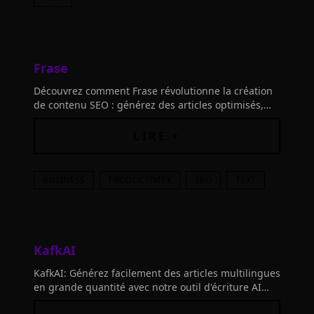
Frase
Découvrez comment Frase révolutionne la création
de contenu SEO : générez des articles optimisés,
bien recherchés et performants en un clin d'œil.
Boostez votre visibilité dès aujourd'hui!
LIRE +
BUSINESS
PRODUCTIVITY
SEO
TEXT
KafkAI
KafkAI: Générez facilement des articles multilingues
en grande quantité avec notre outil d'écriture AI
puissant et intuitif. Conçu pour simplifier et booster