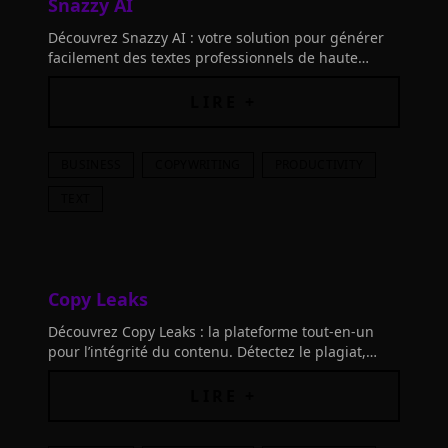
Snazzy AI
Découvrez Snazzy AI : votre solution pour générer
facilement des textes professionnels de haute
qualité pour votre entreprise, site web ou blog.
Ideate, itérez, créez en toute simplicité.
LIRE +
BUSINESS
COPYWRITING
PRODUCTIVITY
TEXT
Copy Leaks
Découvrez Copy Leaks : la plateforme tout-en-un
pour l’intégrité du contenu. Détectez le plagiat,
analysez le contenu généré par IA, assurez la
transparence du code source et plus encore !
LIRE +