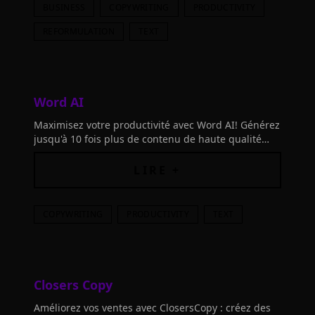
BUSINESS
COPYWRITING
PRODUCTIVITY
REFORMULATION
TEXT
Word AI
Maximisez votre productivité avec Word AI! Générez
jusqu'à 10 fois plus de contenu de haute qualité
rapidement grâce à l'IA. Boostez votre SEO et
séduisez vos lecteurs en un clin d'œil.
LIRE +
COPYWRITING
PRODUCTIVITY
TEXT
Closers Copy
Améliorez vos ventes avec ClosersCopy : créez des