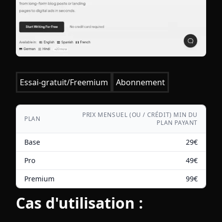
Essai-gratuit/Freemium
Abonnement
PRIX MENSUEL (OU / CRÉDIT) MIN DU
PLAN
PLAN PAYANT
Base
29
€
Pro
49
€
Premium
99
€
Cas d'utilisation :