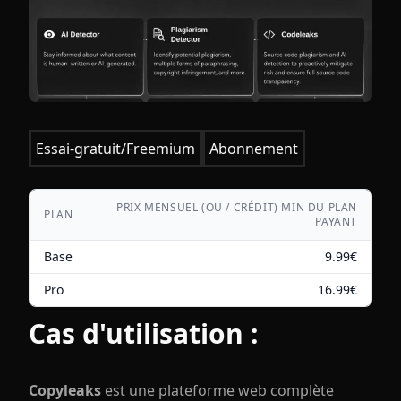
Essai-gratuit/Freemium
Abonnement
PRIX MENSUEL (OU / CRÉDIT) MIN DU PLAN
PLAN
PAYANT
Base
9.99
€
Pro
16.99
€
Cas d'utilisation :
Copyleaks
est une plateforme web complète