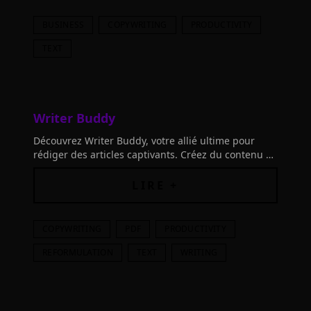
BUSINESS
COPYWRITING
PRODUCTIVITY
TEXT
Writer Buddy
Découvrez Writer Buddy, votre allié ultime pour
rédiger des articles captivants. Créez du contenu de
qualité en un clin d'œil pour votre blog, site web et
réseaux sociaux.
LIRE +
COPYWRITING
PDF
PRODUCTIVITY
REFORMULATION
TEXT
WRITING