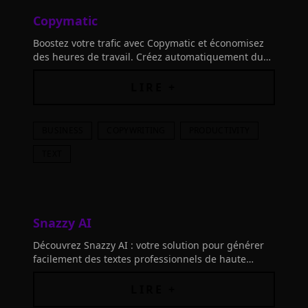
Copymatic
Boostez votre trafic avec Copymatic et économisez
des heures de travail. Créez automatiquement du
contenu unique et attrayant en quelques secondes
grâce à l'intelligence artificielle.
LIRE +
BUSINESS
COPYWRITING
PRODUCTIVITY
TEXT
Snazzy AI
Découvrez Snazzy AI : votre solution pour générer
facilement des textes professionnels de haute
qualité pour votre entreprise, site web ou blog.
Ideate, itérez, créez en toute simplicité.
LIRE +