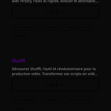
avec Pictory, l'outil AI rapide, évolutif et abordable.
Idéal pour les créateurs de contenu et les
professionnels du marketing.
LIRE +
AUTOMATION
BUSINESS
PRODUCTIVITY
VIDEO
Shuffl
Découvrez Shuffll, l'outil IA révolutionnaire pour la
production vidéo. Transformez vos scripts en vidéos
percutantes rapidement et efficacement.
LIRE +
AUTOMATION
BUSINESS
PRODUCTIVITY
VIDEO