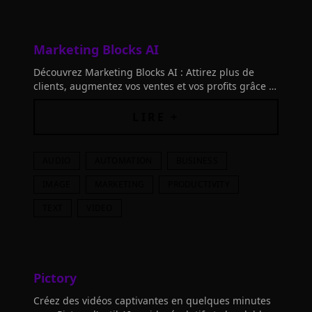
Marketing Blocks AI
Découvrez Marketing Blocks AI : Attirez plus de
clients, augmentez vos ventes et vos profits grâce à
l'IA. Créez tout votre marketing sans agences
coûteuses ni outils dépassés.
LIRE +
AUDIO
AUTOMATION
BUSINESS
IMAGE
MARKETING
PRODUCTIVITY
TEXT
VIDEO
Pictory
Créez des vidéos captivantes en quelques minutes