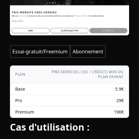
Essai-gratuit/Freemium
Abonnement
PRIX MENSUEL (OU / CRÉDIT) MIN DU
PLAN
PLAN PAYANT
Base
5.9
€
Pro
29
€
Premium
196
€
Cas d'utilisation :