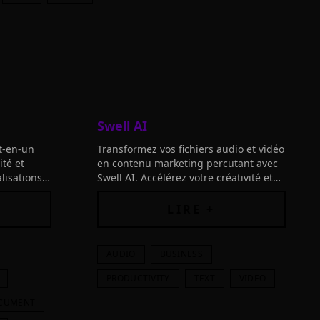
Swell AI
t-en-un
Transformez vos fichiers audio et vidéo
ité et
en contenu marketing percutant avec
lisations
Swell AI. Accélérez votre créativité et
efficacité grâce à cette innovation
révolutionnaire.
LIRE +
AUDIO
BUSINESS
PRODUCTIVITY
TEXT
VIDEO
CUMENT