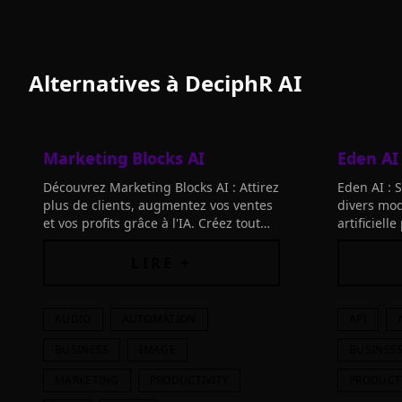
Alternatives à
DeciphR AI
Marketing Blocks AI
Eden AI
Découvrez Marketing Blocks AI : Attirez
Eden AI : S
plus de clients, augmentez vos ventes
divers mod
et vos profits grâce à l'IA. Créez tout
artificiel
votre marketing sans agences
de votre en
coûteuses ni outils dépassés.
LIRE +
AUDIO
AUTOMATION
API
BUSINESS
IMAGE
BUSINES
MARKETING
PRODUCTIVITY
PRODUCT