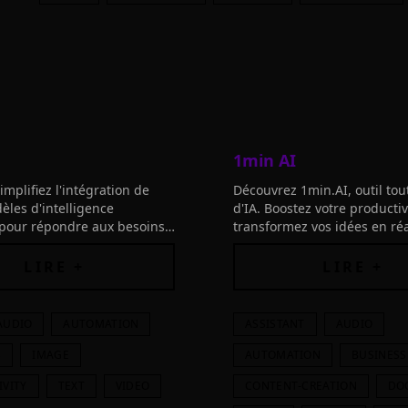
1min AI
implifiez l'intégration de
Découvrez 1min.AI, outil tou
èles d'intelligence
d'IA. Boostez votre productiv
le pour répondre aux besoins
transformez vos idées en réa
treprise en un clin d'œil.
concrètes. Testez sans frais
LIRE +
LIRE +
AUDIO
AUTOMATION
ASSISTANT
AUDIO
S
IMAGE
AUTOMATION
BUSINESS
IVITY
TEXT
VIDEO
CONTENT-CREATION
DO