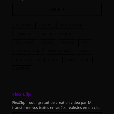
réalisations concrètes. Testez sans frais
LIRE +
ASSISTANT
AUDIO
AUTOMATION
BUSINESS
CONTENT-CREATION
DOCUMENT
IMAGE
OPENAI
PDF
PHOTO-EDITING
PRODUCTIVITY
TEXT
TEXT-TO-VIDEO
VIDEO
VIDEO-EDITING
WRITING
Flex Clip
FlexClip, l'outil gratuit de création vidéo par IA,
transforme vos textes en vidéos réalistes en un clic.
Créez facilement des vidéos captivantes sans