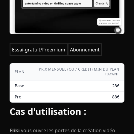
Essai-gratuit/Freemium
Abonnement
PRIX MENSUEL (OU / CRÉDIT) MIN DU PLAN
PLAN
PAYANT
Base
28
€
Pro
88
€
Cas d'utilisation :
Fliki
vous ouvre les portes de la création vidéo