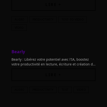
équipement ni compétences requises.
LIRE +
AUDIO
PRODUCTIVITY
TEXT-TO-VIDEO
VIDEO
Bearly
Bearly : Libérez votre potentiel avec l'IA, boostez
votre productivité en lecture, écriture et création de
contenu. Transformez votre flux de travail en un clin
d'œil.
LIRE +
AUDIO
PRODUCTIVITY
TEXT
VIDEO