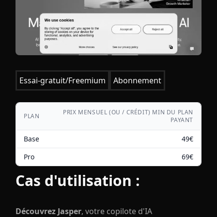
Essai-gratuit/Freemium
Abonnement
PRIX MENSUEL (OU / CRÉDIT) MIN DU PLAN
PLAN
PAYANT
Base
49
€
Pro
69
€
Cas d'utilisation :
Découvrez Jasper
, votre copilote d'IA