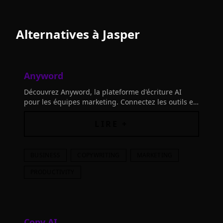
Alternatives à
Jasper
Anyword
Découvrez Anyword, la plateforme d'écriture AI
pour les équipes marketing. Connectez les outils et
créez des contenus impactants qui résonnent avec
votre audience. Inventez tout!
LIRE +
BUSINESS
COPYWRITING
MARKETING
PRODUCTIVITY
Copy AI