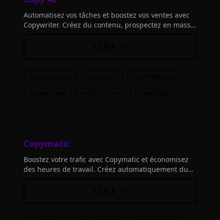
Automatisez vos tâches et boostez vos ventes avec
Copywriter. Créez du contenu, prospectez en masse,
enrichissez votre CRM et bien plus encore.
Optimisez votre stratégie GTM et obtenez des
LIRE +
résultats immédiats.
AUTOMATION
BUSINESS
COPYWRITING
MARKETING
PRODUCTIVITY
WRITING
Copymatic
Boostez votre trafic avec Copymatic et économisez
des heures de travail. Créez automatiquement du
contenu unique et attrayant en quelques secondes
grâce à l'intelligence artificielle.
LIRE +