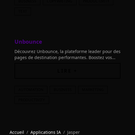
BUSINESS
COPYWRITING
PRODUCTIVITY
TEXT
Unbounce
Découvrez Unbounce, la plateforme leader pour des
pages de destination performantes. Boostez vos
campagnes AI
LIRE +
AUTOMATION
BUSINESS
MARKETING
PRODUCTIVITY
Accueil
/
Applications IA
/
Jasper