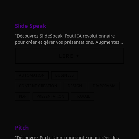
Slide Speak
"Découvrez SlideSpeak, l'outil IA révolutionnaire
pour créer et gérer vos présentations. Augmentez
votre productivité et gagnez un accès à vie
Premium Plus!"
LIRE +
AUTOMATION
BUSINESS
CONTENT-CREATION
DESIGN
DIAPORAMA
PDF
PRESENTATION
TRAVAIL
Pitch
"Découvrez Pitch, l'appli innovante pour créer des