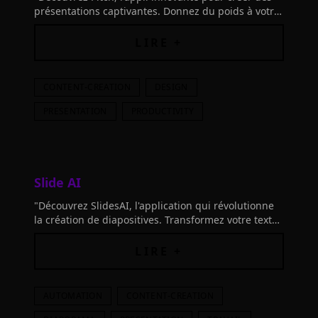
présentations captivantes. Donnez du poids à votre
marque avec des modèles personnalisables.
Essayez maintenant!"
LIRE +
CONTENT-CREATION
DESIGN
PRESENTATION
PRODUCTIVITY
Slide AI
"Découvrez SlidesAI, l'application qui révolutionne
la création de diapositives. Transformez votre texte
en présentation en un clic. Essayez-le maintenant!"
LIRE +
AUTOMATION
CONTENT-CREATION