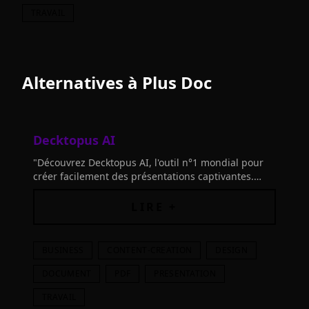
TRAVAIL
Alternatives à
Plus Doc
Decktopus AI
"Découvrez Decktopus AI, l'outil n°1 mondial pour
créer facilement des présentations captivantes.
Économisez 64% du temps ! Inscrivez-vous
maintenant!"
LIRE +
BUSINESS
CONTENT-CREATION
DESIGN
DOCUMENT
PDF
PRESENTATION
TRAVAIL