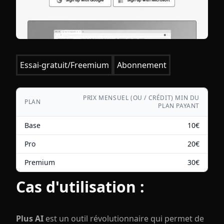
Essai-gratuit/Freemium
Abonnement
PRIX MENSUEL (OU / CRÉDIT) MIN DU
PLAN
PLAN PAYANT
Base
10
€
Pro
20
€
Premium
30
€
Cas d'utilisation :
Plus AI
est un outil révolutionnaire qui permet de