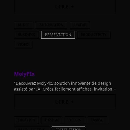
création de vidéos
LIRE +
AUDIO
AUTOMATION
AVATAR
BUSINESS
PRESENTATION
PRODUCTIVITY
VIDEO
MolyPIx
"Découvrez MolyPix, solution innovante de design
assisté par IA. Créez facilement affiches, invitations
et plus encore. Essai gratuit, aucun carte de crédit
requise!"
LIRE +
CREATION
DESIGN
DESSIN
IMAGE
IMAGE-EDITING
PRESENTATION