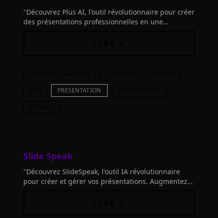
"Découvrez Plus AI, l'outil révolutionnaire pour créer
des présentations professionnelles en une
simplicité inégalée. Gagnez du temps avec l'IA !"
LIRE +
CONTENT-CREATION
CREATION
DESIGN
PDF
PRESENTATION
PRODUCTIVITY
TRAVAIL
Slide Speak
"Découvrez SlideSpeak, l'outil IA révolutionnaire
pour créer et gérer vos présentations. Augmentez
votre productivité et gagnez un accès à vie
Premium Plus!"
LIRE +