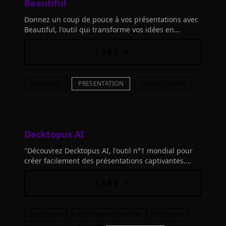
Beautiful
Donnez un coup de pouce à vos présentations avec
Beautiful, l'outil qui transforme vos idées en
diaporamas captivants grâce à des modèles
intelligents et modernes. Impression assure!
LIRE +
BUSINESS
PRESENTATION
PRODUCTIVITY
Decktopus AI
"Découvrez Decktopus AI, l'outil n°1 mondial pour
créer facilement des présentations captivantes.
Économisez 64% du temps ! Inscrivez-vous
maintenant!"
LIRE +
BUSINESS
CONTENT-CREATION
DESIGN