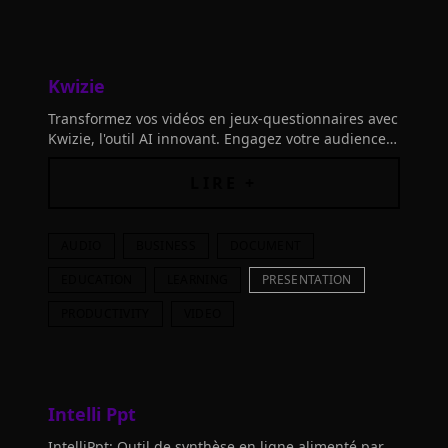
Kwizie
Transformez vos vidéos en jeux-questionnaires avec
Kwizie, l'outil AI innovant. Engagez votre audience
en convertissant le visionnage passif en
apprentissage actif.
LIRE +
AUDIO
BUSINESS
DOCUMENT
EDUCATION
LEARNING
PRESENTATION
PRODUCTIVITY
VIDEO
Intelli Ppt
IntelliPpt: Outil de synthèse en ligne alimenté par