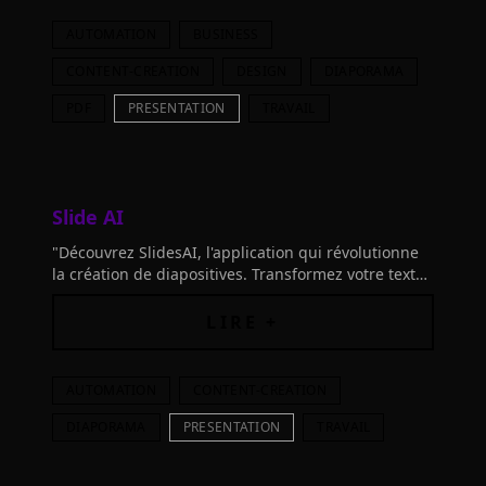
AUTOMATION
BUSINESS
CONTENT-CREATION
DESIGN
DIAPORAMA
PDF
PRESENTATION
TRAVAIL
Slide AI
"Découvrez SlidesAI, l'application qui révolutionne
la création de diapositives. Transformez votre texte
en présentation en un clic. Essayez-le maintenant!"
LIRE +
AUTOMATION
CONTENT-CREATION
DIAPORAMA
PRESENTATION
TRAVAIL