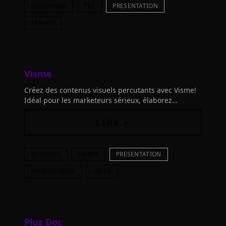
DOCUMENT
PDF
PRESENTATION
TRAVAIL
Visme
Créez des contenus visuels percutants avec Visme!
Idéal pour les marketeurs sérieux, élaborez
présentations, documents et visualisations qui se
démarquent grâce à l'IA.
LIRE +
BUSINESS
IMAGE
PRESENTATION
PRODUCTIVITY
VIDEO
Plus Doc