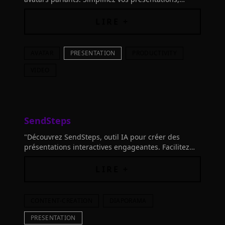
vidéos pédagogiques et storytelling avec l'IA.
LIRE +
AVATAR
PRESENTATION
PRODUCTIVITY
VIDEO
SendSteps
"Découvrez SendSteps, outil IA pour créer des
présentations interactives engageantes. Facilitez
l'apprentissage avec des quiz ludiques. Essayez-le
maintenant!"
LIRE +
CONTENT-CREATION
DIAPORAMA
PRESENTATION