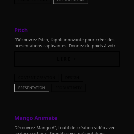
Pitch
"Découvrez Pitch, l'appli innovante pour créer des
présentations captivantes. Donnez du poids à votre
marque avec des modèles personnalisables.
Essayez maintenant!"
LIRE +
CONTENT-CREATION
DESIGN
PRESENTATION
PRODUCTIVITY
Mango Animate
Découvrez Mango AI, l'outil de création vidéo avec
avatars parlants. Simplifiez vos présentations,