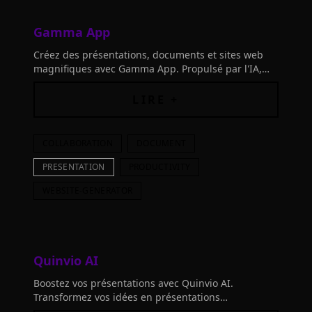
Gamma App
Créez des présentations, documents et sites web
magnifiques avec Gamma App. Propulsé par l'IA,
aucune compétence en design ou codage n'est
requise. Découvrez un nouveau moyen de
LIRE +
présentation !
COLLABORATION
DOCUMENT
PRESENTATION
PRODUCTIVITY
WEBSITE-GENERATOR
Quinvio AI
Boostez vos présentations avec Quinvio AI.
Transformez vos idées en présentations
époustouflantes. Brainstorming, rédaction &