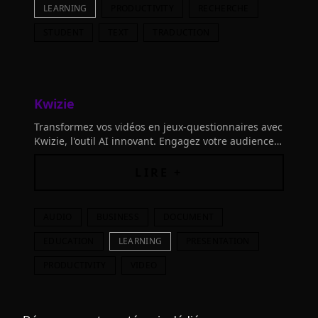
LEARNING
PRODUCTIVITY
RECHERCHE
STUDENT
TEXT
TRADUCTION
Kwizie
Transformez vos vidéos en jeux-questionnaires avec
Kwizie, l'outil AI innovant. Engagez votre audience
en convertissant le visionnage passif en
apprentissage actif.
LIRE +
AUDIO
BUSINESS
DOCUMENT
EDUCATION
LEARNING
PRESENTATION
PRODUCTIVITY
VIDEO