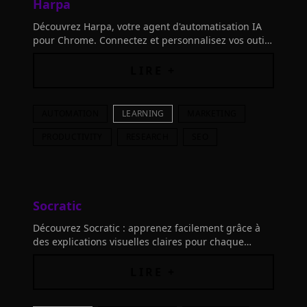
Harpa
Découvrez Harpa, votre agent d'automatisation IA
pour Chrome. Connectez et personnalisez vos outils
pour inventer et optimiser votre flux de travail
comme jamais auparavant.
LIRE +
AUTOMATION
LEARNING
MARKETING
PRODUCTIVITY
RESEARCH
SEO
Socratic
Découvrez Socratic : apprenez facilement grâce à
des explications visuelles claires pour chaque
matière. Connectez vos outils et transformez
l'apprentissage en une aventure ludique et
LIRE +
mémorable.