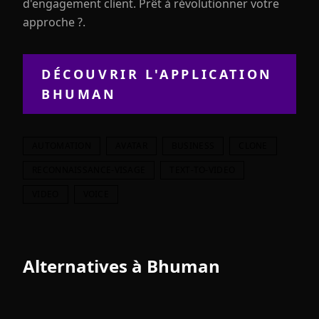
d'engagement client. Prêt à révolutionner votre
approche ?.
DÉCOUVRIR L'APPLICATION
BHUMAN
AUTOMATION
AVATAR
BUSINESS
CLONE
RECONNAISSANCE-VISAGE
TEXT-TO-VIDEO
VIDEO
VOICE
Alternatives à
Bhuman