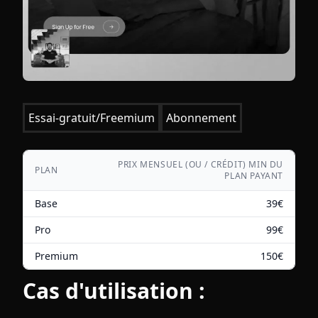
Essai-gratuit/Freemium
Abonnement
PRIX MENSUEL (OU / CRÉDIT) MIN DU
PLAN
PLAN PAYANT
Base
39
€
Pro
99
€
Premium
150
€
Cas d'utilisation :