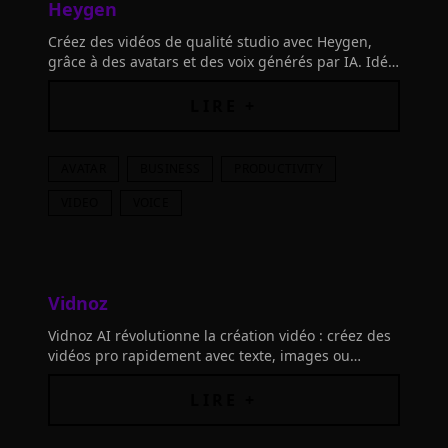
Heygen
Créez des vidéos de qualité studio avec Heygen,
grâce à des avatars et des voix générés par IA. Idéal
pour des productions à grande échelle avec une
touche professionnelle.
LIRE +
AVATAR
BUSINESS
PRODUCTIVITY
VIDEO
VOICE
Vidnoz
Vidnoz AI révolutionne la création vidéo : créez des
vidéos pro rapidement avec texte, images ou
avatars. Plus de 1200 avatars et 2800 modèles.
LIRE +