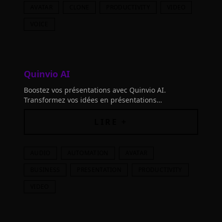
AVATAR
CLONE
PRODUCTIVITY
VIDEO
VOICE
Quinvio AI
Boostez vos présentations avec Quinvio AI.
Transformez vos idées en présentations
époustouflantes. Brainstorming, rédaction &
création de vidéos
LIRE +
AUDIO
AUTOMATION
AVATAR
BUSINESS
PRESENTATION
PRODUCTIVITY
VIDEO